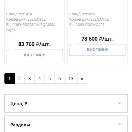
Бренд: Azzurra
Бренд: Azzurra
Коллекция: ELEGANCE
Коллекция: ELEGANCE
ELLP060450QMCA/(EQA60M
ELLA060420CMCA*1
ca)*1
78 600
/шт.
83 760
/шт.
В КОРЗИНУ
В КОРЗИНУ
1
2
3
4
5
6
13
»
В КОРЗИНУ
В КОРЗИНУ
Цена, Р
Разделы