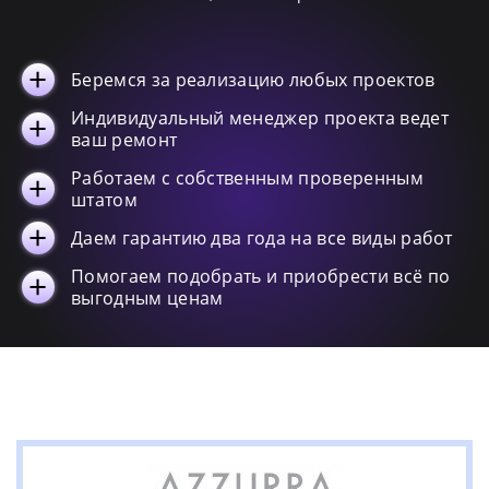
Vera
8
Pratica
8
Беремся за реализацию любых проектов
Hera
7
Thin
6
Индивидуальный менеджер проекта ведет
ваш ремонт
Giunone
6
Работаем с собственным проверенным
Forma
5
штатом
XL
5
Даем гарантию два года на все виды работ
Clas/clas+
4
Piatti doccia
4
Помогаем подобрать и приобрести всё по
выгодным ценам
Lavabi arredo
3
Комплектующие
3
Tandem
2
Nativo
2
Vasche
2
Fleur
1