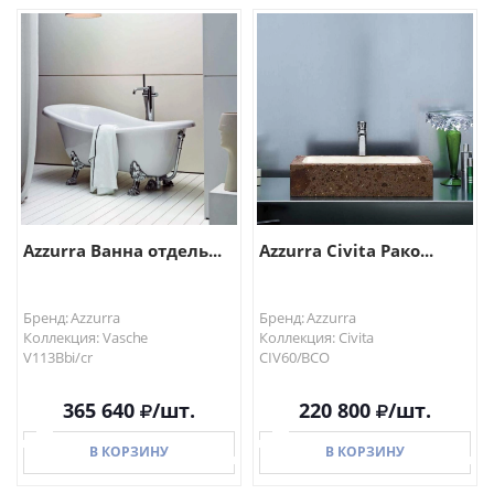
В КОРЗИНУ
В КОРЗИНУ
Azzurra Ванна отдель...
Azzurra Civita Рако...
Бренд: Azzurra
Бренд: Azzurra
Коллекция: Vasche
Коллекция: Civita
V113Bbi/cr
CIV60/BCO
365 640
/шт.
220 800
/шт.
В КОРЗИНУ
В КОРЗИНУ