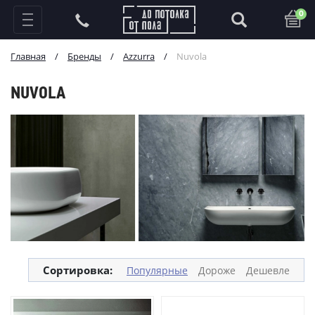
0
Главная
/
Бренды
/
Azzurra
/
Nuvola
NUVOLA
Сортировка:
Популярные
Дороже
Дешевле