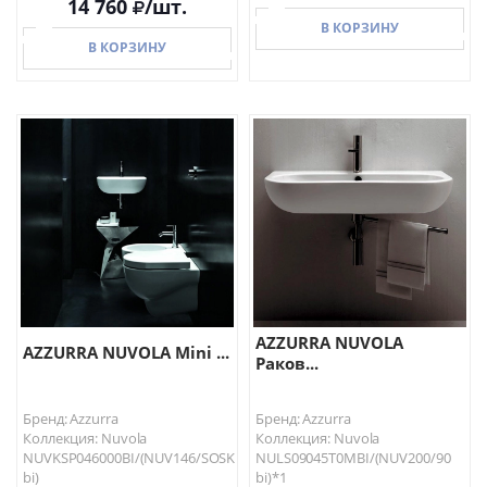
14 760
/шт.
В КОРЗИНУ
В КОРЗИНУ
В КОРЗИНУ
В КОРЗИНУ
AZZURRA NUVOLA
AZZURRA NUVOLA Mini ...
Раков...
Бренд: Azzurra
Бренд: Azzurra
Коллекция: Nuvola
Коллекция: Nuvola
NUVKSP046000BI/(NUV146/SOSK
NULS09045T0MBI/(NUV200/90
bi)
bi)*1