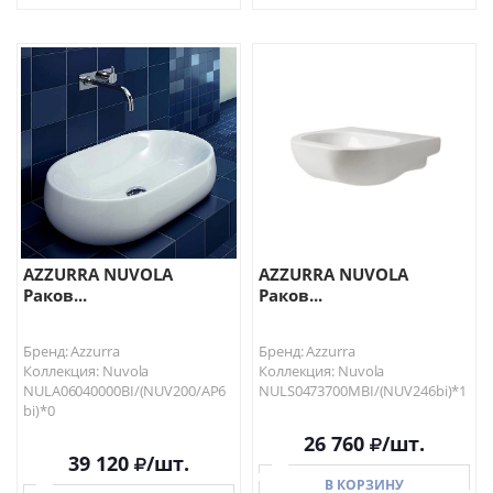
В КОРЗИНУ
В КОРЗИНУ
AZZURRA NUVOLA
AZZURRA NUVOLA
Раков...
Раков...
Бренд: Azzurra
Бренд: Azzurra
Коллекция: Nuvola
Коллекция: Nuvola
NULA06040000BI/(NUV200/AP6
NULS0473700MBI/(NUV246bi)*1
bi)*0
26 760
/шт.
39 120
/шт.
В КОРЗИНУ