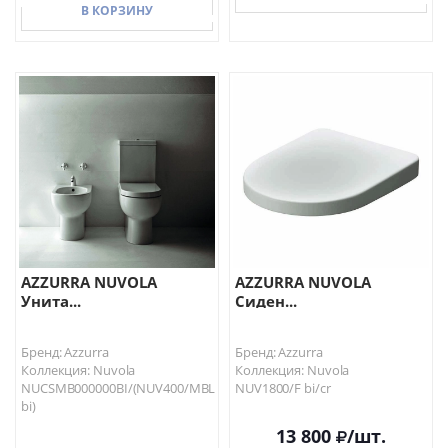
В КОРЗИНУ
В КОРЗИНУ
В КОРЗИНУ
AZZURRA NUVOLA
AZZURRA NUVOLA
Унита...
Сиден...
Бренд: Azzurra
Бренд: Azzurra
Коллекция: Nuvola
Коллекция: Nuvola
NUCSMB000000BI/(NUV400/MBL
NUV1800/F bi/cr
bi)
13 800
/шт.