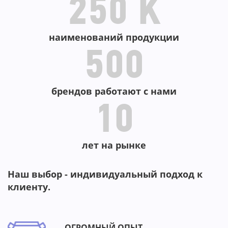
-69%
-66%
-66%
-59%
-33%
-4
250 K
-
наименований продукции
500
брендов работают с нами
10
лет на рынке
Наш выбор - индивидуальный подход к
клиенту.
ОГРОМНЫЙ ОПЫТ