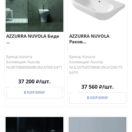
AZZURRA NUVOLA Биде
AZZURRA NUVOLA
...
Раков...
Бренд: Azzurra
Бренд: Azzurra
Коллекция: Nuvola
Коллекция: Nuvola
NUBIT000000MBI/(NUV500 bi)*1
NULS07545T0MBI/(NUV200/75
bi)*0
37 200
/шт.
37 560
/шт.
В КОРЗИНУ
В КОРЗИНУ
В КОРЗИНУ
В КОРЗИНУ