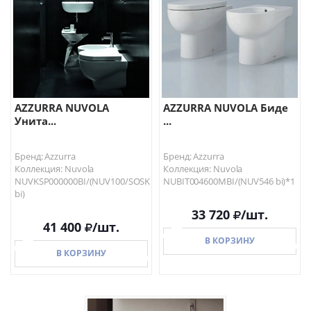
AZZURRA NUVOLA
AZZURRA NUVOLA Биде
Унита...
...
Бренд: Azzurra
Бренд: Azzurra
Коллекция: Nuvola
Коллекция: Nuvola
NUVKSP000000BI/(NUV100/SOSK
NUBIT004600MBI/(NUV546 bi)*1
bi)
33 720
/шт.
41 400
/шт.
В КОРЗИНУ
В КОРЗИНУ