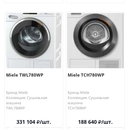
В КОРЗИНУ
В КОРЗИНУ
Miele TWL780WP
Miele TCH780WP
Бренд: Miele
Бренд: Miele
Коллекция: Сушильная
Коллекция: Сушильная
машина
машина
TWL780WP
TCH780WP
331 104
/шт.
188 640
/шт.