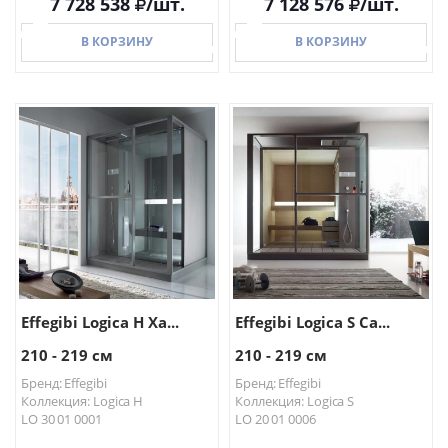
7 728 538
/шт.
7 128 576
/шт.
В КОРЗИНУ
В КОРЗИНУ
В КОРЗИНУ
В КОРЗИНУ
Effegibi Logica H Ха...
Effegibi Logica S Са...
210 - 219 см
210 - 219 см
Бренд: Effegibi
Бренд: Effegibi
Коллекция: Logica H
Коллекция: Logica S
LO 30 01 0001
LO 20 01 0006