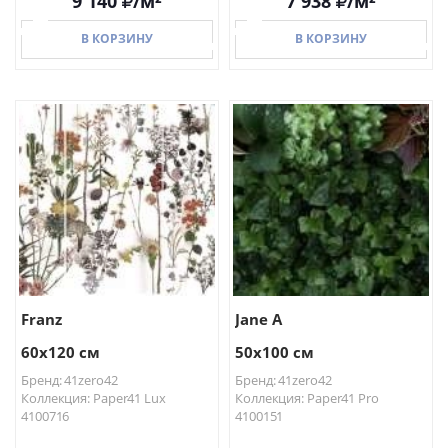
9 140
/м²
7 938
/м²
В КОРЗИНУ
В КОРЗИНУ
В КОРЗИНУ
В КОРЗИНУ
Franz
Jane A
60x120 см
50x100 см
Бренд: 41zero42
Бренд: 41zero42
Коллекция: Paper41 Lux
Коллекция: Paper41 Pro
4100716
4100151