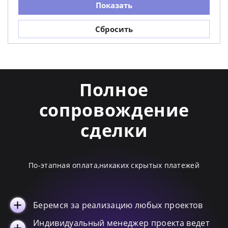
Показать
Kappa
13
Сбросить
Spectre
12
Solo
9
Paper41 Pro
6
Superclassica SCB
6
Полное
Cosmo
5
сопровождение
Pulp
4
Superclassica SCW
4
сделки
Paper41 Lux
3
По-этапная оплата,никаких скрытых платежей
Беремся за реализацию любых проектов
Индивидуальный менеджер проекта ведет