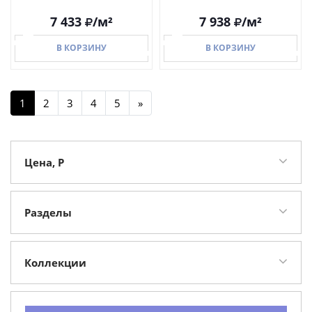
7 433
/м²
7 938
/м²
В КОРЗИНУ
В КОРЗИНУ
1
2
3
4
5
»
В КОРЗИНУ
В КОРЗИНУ
Цена, Р
Разделы
Декор
47
Керамогранит
29
Коллекции
Керамическая плитка
26
Biscuit
25
Панно
3
Futura
18