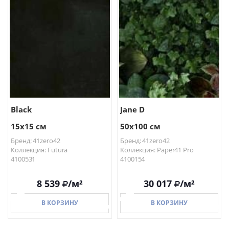
В КОРЗИНУ
В КОРЗИНУ
Black
Jane D
15x15 см
50x100 см
Бренд: 41zero42
Бренд: 41zero42
Коллекция: Futura
Коллекция: Paper41 Pro
4100531
4100154
8 539
/м²
30 017
/м²
В КОРЗИНУ
В КОРЗИНУ