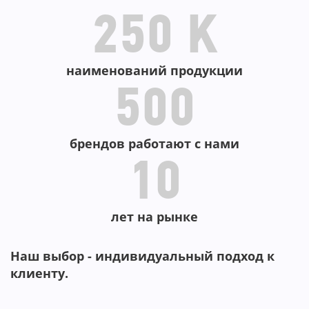
-76%
-62%
-77%
-41
-2
250 K
наименований продукции
500
брендов работают с нами
10
лет на рынке
Наш выбор - индивидуальный подход к
клиенту.