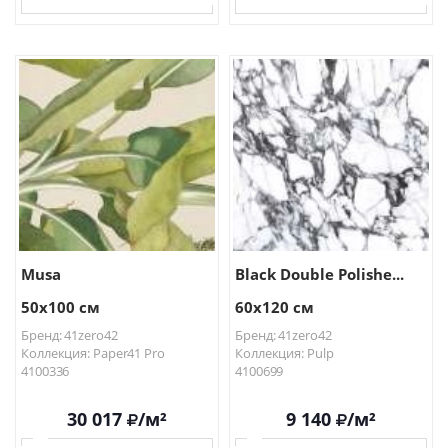
В КОРЗИНУ
В КОРЗИНУ
Musa
Black Double Polishe...
50x100 см
60x120 см
Бренд: 41zero42
Бренд: 41zero42
Коллекция: Paper41 Pro
Коллекция: Pulp
4100336
4100699
30 017
/м²
9 140
/м²