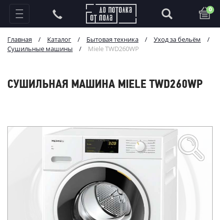
0
Главная
/
Каталог
/
Бытовая техника
/
Уход за бельём
/
Сушильные машины
/
Miele TWD260WP
СУШИЛЬНАЯ МАШИНА MIELE TWD260WP