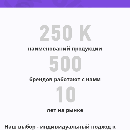
-45%
-64%
-
-72%
-8
-43
250 K
-69%
-
наименований продукции
500
брендов работают с нами
10
лет на рынке
Наш выбор - индивидуальный подход к