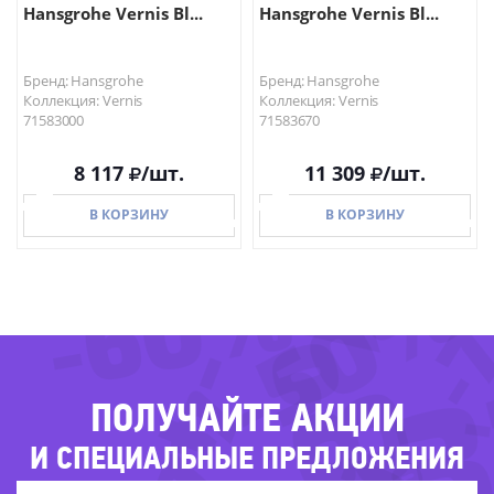
Hansgrohe Vernis Bl...
Hansgrohe Vernis Bl...
Бренд: Hansgrohe
Бренд: Hansgrohe
Коллекция: Vernis
Коллекция: Vernis
71583000
71583670
8 117
/шт.
11 309
/шт.
-7
В КОРЗИНУ
В КОРЗИНУ
-68%
-50%
-60%
-
В КОРЗИНУ
В КОРЗИНУ
-44%
ПОЛУЧАЙТЕ АКЦИИ
И СПЕЦИАЛЬНЫЕ ПРЕДЛОЖЕНИЯ