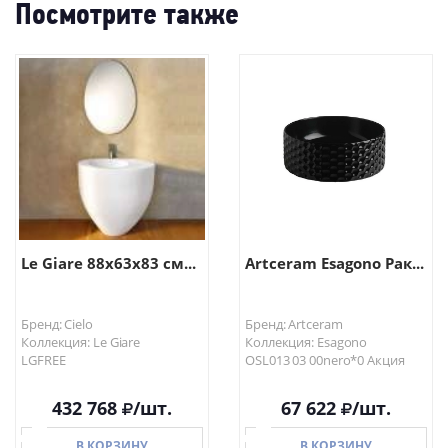
Посмотрите также
Le Giare 88x63x83 см...
Artceram Esagono Рак...
Бренд: Cielo
Бренд: Artceram
Коллекция: Le Giare
Коллекция: Esagono
LGFREE
OSL013 03 00nero*0 Акция
432 768
/шт.
67 622
/шт.
В КОРЗИНУ
В КОРЗИНУ