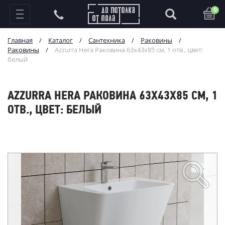
0
Главная
/
Каталог
/
Сантехника
/
Раковины
/
Раковины
/
Azzurra Hera Раковина 63х43х85 см, 1 отв., цвет:
белый
AZZURRA HERA РАКОВИНА 63Х43Х85 СМ, 1
ОТВ., ЦВЕТ: БЕЛЫЙ