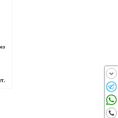
без
т.