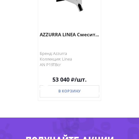
AZZURRA LINEA Смесит...
Бренд: Azzurra
Коллекция: Linea
-38%
AN P19TBcr
-3
53 040
/шт.
В КОРЗИНУ
-35%
В КОРЗИНУ