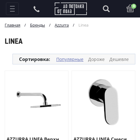
0
Главная
/
Бренды
/
Azzurra
/
Linea
LINEA
Сортировка:
Популярные
Дороже
Дешевле
AZZURRA LINEA Верхн...
AZZURRA LINEA Смеси...