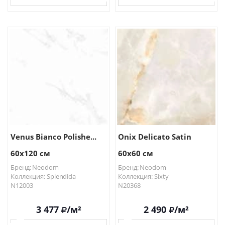
В КОРЗИНУ
В КОРЗИНУ
Venus Bianco Polishe...
Onix Delicato Satin
60x120 см
60x60 см
Бренд: Neodom
Бренд: Neodom
Коллекция: Splendida
Коллекция: Sixty
N12003
N20368
3 477
/м²
2 490
/м²