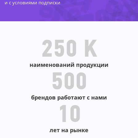
-72
-
-52%
-67%
-5
и с условиями подписки
-
-5
-23%
250 K
наименований продукции
500
брендов работают с нами
10
лет на рынке