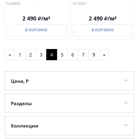
N20402
N12031
2 490
/м²
2 490
/м²
В КОРЗИНУ
В КОРЗИНУ
«
1
2
3
4
5
6
7
9
»
В КОРЗИНУ
В КОРЗИНУ
Цена, Р
Разделы
Керамогранит
172
Крупноформатный керамогранит
33
Коллекции
Sixty
19