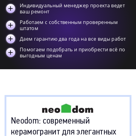
Belvedere
8
Индивидуальный менеджер проекта ведет
ваш ремонт
Onix One
8
Работаем с собственным проверенным
Sale
4
штатом
Ottanta
2
Даем гарантию два года на все виды работ
Помогаем подобрать и приобрести всё по
выгодным ценам
Neodom: современный
керамогранит для элегантных