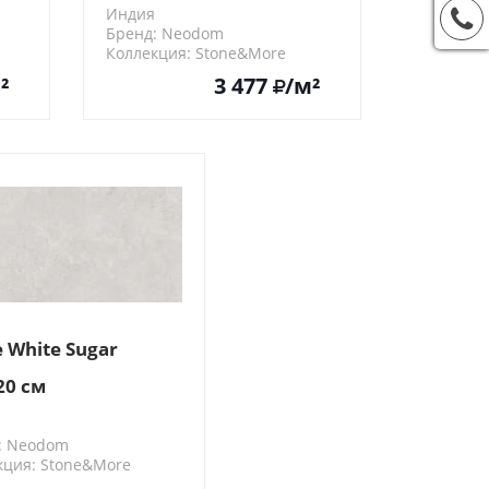
Индия
Бренд: Neodom
Коллекция: Stone&More
N40015
²
3 477
/м²
 White Sugar
20 см
: Neodom
кция: Stone&More
0