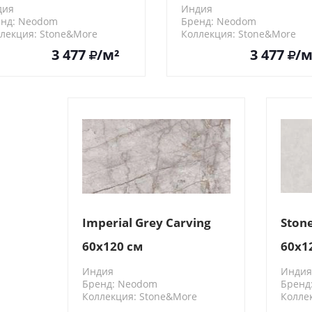
дия
Индия
нд: Neodom
Бренд: Neodom
лекция: Stone&More
Коллекция: Stone&More
0014
N20436
3 477
/м²
3 477
/м
Imperial Grey Carving
Stone
60x120 см
60x1
Индия
Индия
Бренд: Neodom
Бренд
Коллекция: Stone&More
Колле
N40016
N4002