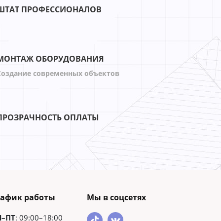
-21%
-4
ШТАТ ПРОФЕССИОНАЛОВ
МОНТАЖ ОБОРУДОВАНИЯ
Создание современных объектов
ПРОЗРАЧНОСТЬ ОПЛАТЫ
рафик работы
Мы в соцсетях
Н–ПТ
: 09:00–18:00