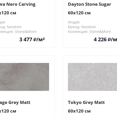
wa Nero Carving
Dayton Stone Sugar
x120 см
60x120 см
дия
Индия
нд: Neodom
Бренд: Neodom
лекция: Stone&More
Коллекция: Stone&More
0432
N40013
3 477
/м²
4 226
/м
age Grey Matt
Tokyo Grey Matt
x120 см
60x120 см