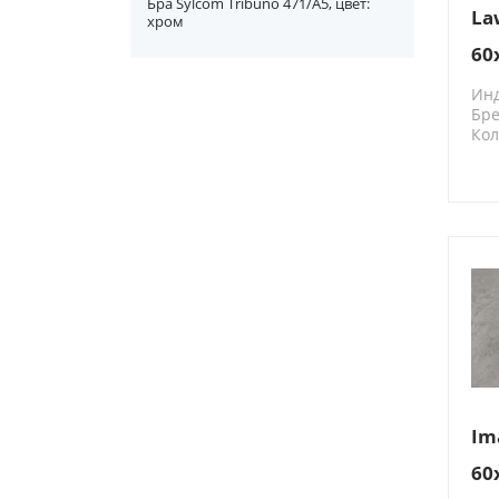
Бра Sylcom Tribuno 471/A5, цвет:
La
хром
60
Ин
Бре
Кол
N2
Im
60