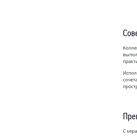
Сов
Колле
выпол
практ
Испол
сочет
прост
Пре
С кер