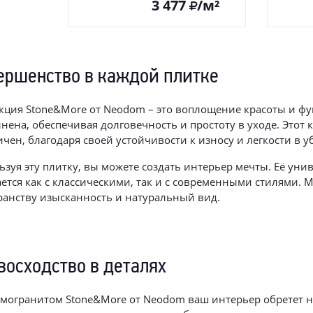
3 477
/м²
ершенство в каждой плитке
кция Stone&More от Neodom – это воплощение красоты и ф
нена, обеспечивая долговечность и простоту в уходе. Этот 
ичен, благодаря своей устойчивости к износу и легкости в у
ьзуя эту плитку, вы можете создать интерьер мечты. Её ун
ается как с классическими, так и с современными стилями.
ранству изысканность и натуральный вид.
восходство в деталях
амогранитом Stone&More от Neodom ваш интерьер обретет н