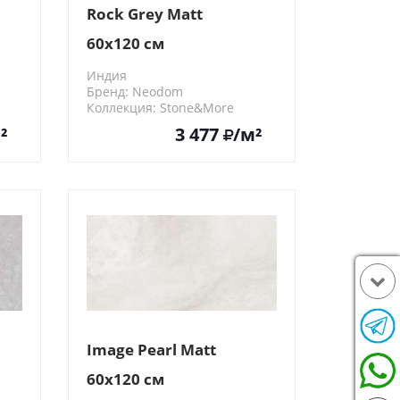
Rock Grey Matt
60x120 см
Индия
Бренд: Neodom
Коллекция: Stone&More
N20435
²
3 477
/м²
Image Pearl Matt
60x120 см