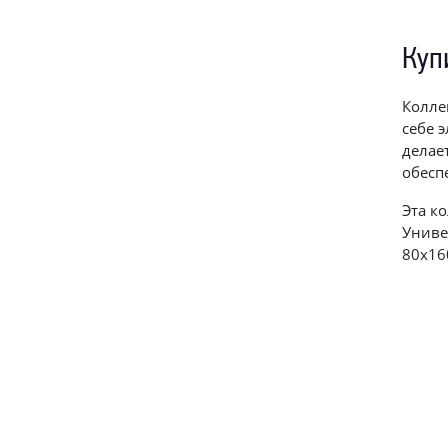
Куп
Колле
себе 
делае
обесп
Эта к
Униве
80х16