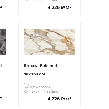
N20422
²
4 226
/м²
d
Breccia Polished
80x160 см
Индия
Бренд: Neodom
Коллекция: Massimo
N20424
²
4 226
/м²