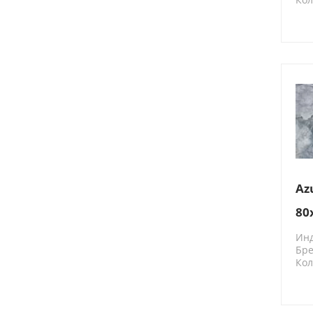
N2
Az
80
Ин
Бре
Кол
N2