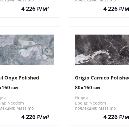
0487
N20440
4 226
/м²
4 226
/м
ul Onyx Polished
Grigio Carnico Polishe
x160 см
80x160 см
дия
Индия
нд: Neodom
Бренд: Neodom
лекция: Massimo
Коллекция: Massimo
0489
N20441
4 226
/м²
4 226
/м