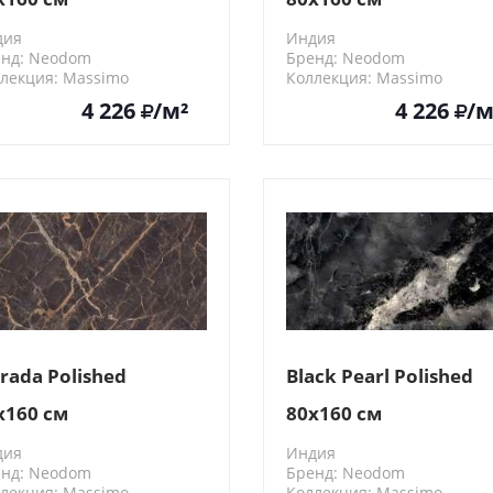
дия
Индия
нд: Neodom
Бренд: Neodom
лекция: Massimo
Коллекция: Massimo
0444
N20439
4 226
/м²
4 226
/м
trada Polished
Black Pearl Polished
x160 см
80x160 см
дия
Индия
нд: Neodom
Бренд: Neodom
лекция: Massimo
Коллекция: Massimo