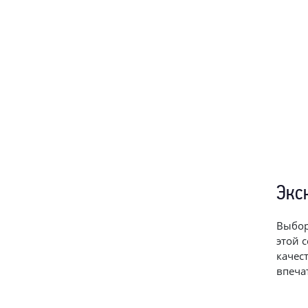
Экс
Выбор
этой 
-52%
качес
впеча
Neodo