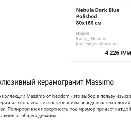
Nebula Dark Blue
Polished
80x160 см
Индия
Бренд: Neodom
Коллекция: Massimo
N20442
4 226
/м
клюзивный керамогранит Massimo
 коллекции Massimo от Neodom - это выбор в пользу изыск
серии изготовлена с использованием передовых технологий
тва. Полированная поверхность под мрамор придает каждо
тление от общего дизайна.
m гарантирует, что коллекция Massimo удовлетворит самые