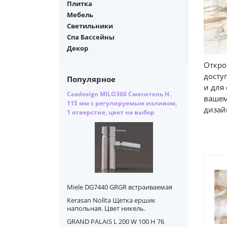
Плитка
Мебель
Светильники
Спа Бассейны
Декор
Откро
досту
Популярное
и для
Ceadesign MILO360 Смеситель H.
вашем
115 мм с регулируемым изливом,
дизай
1 отверстие, цвет на выбор
Miele DG7440 GRGR встраиваемая
Kerasan Nolita Щетка ершик
напольная. Цвет никель.
GRAND PALAIS L 200 W 100 H 76