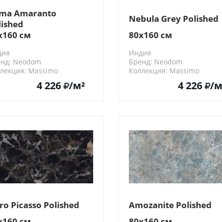
ma Amaranto
Nebula Grey Polished
lished
x160 см
80x160 см
дия
Индия
нд: Neodom
Бренд: Neodom
лекция: Massimo
Коллекция: Massimo
0425
N20443
4 226
/м²
4 226
/м
ro Picasso Polished
Amozanite Polished
x160 см
80x160 см