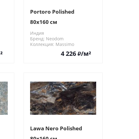
Portoro Polished
80x160 см
Индия
Бренд: Neodom
Коллекция: Massimo
N20426
²
4 226
/м²
Lawa Nero Polished
80x160 см