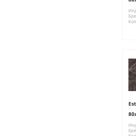
Ин
Бре
Кол
N2
Es
80
Ин
Бре
Кол