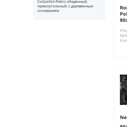
Costantini Pietro обеденный,
прямоугольный, с деревянным
Ro
основанием
Po
80
Ин
Бре
Кол
N2
Ne
80