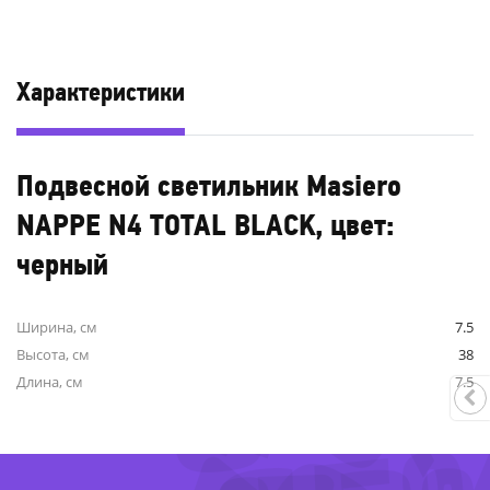
Характеристики
Подвесной светильник Masiero
NAPPE N4 TOTAL BLACK, цвет:
черный
-59%
Ширина, см
7.5
Высота, см
38
Длина, см
7.5