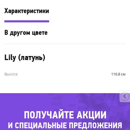
Характеристики
В другом цвете
-4
-79%
-61
Lily (латунь)
-
-38%
Высота
116.8 см
-84%
-36%
-6
-
-2
ПОЛУЧАЙТЕ АКЦИИ
И СПЕЦИАЛЬНЫЕ ПРЕДЛОЖЕНИЯ