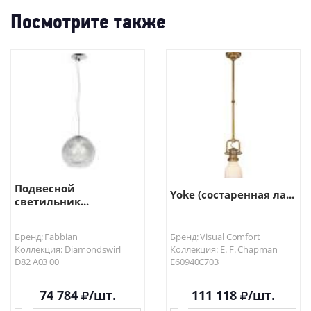
Посмотрите также
Подвесной
Yoke (состаренная ла...
светильник...
Бренд: Fabbian
Бренд: Visual Comfort
Коллекция: Diamondswirl
Коллекция: E. F. Chapman
D82 A03 00
E60940C703
74 784
/шт.
111 118
/шт.