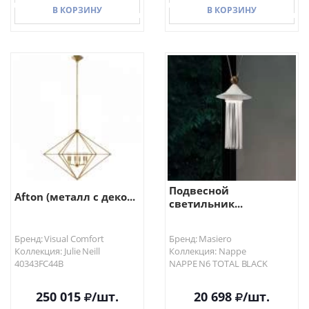
В КОРЗИНУ
В КОРЗИНУ
В КОРЗИНУ
В КОРЗИНУ
Подвесной
Afton (металл с деко...
светильник...
Бренд: Visual Comfort
Бренд: Masiero
Коллекция: Julie Neill
Коллекция: Nappe
40343FC44B
NAPPE N6 TOTAL BLACK
250 015
/шт.
20 698
/шт.