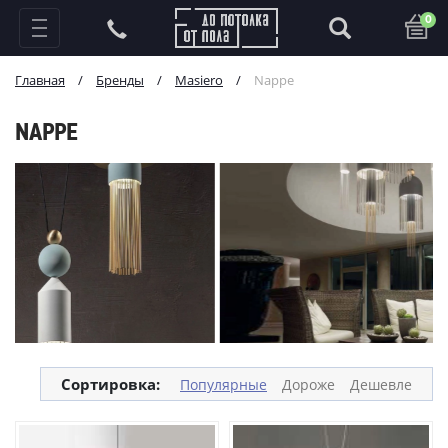
0
Главная
/
Бренды
/
Masiero
/
Nappe
NAPPE
Сортировка:
Популярные
Дороже
Дешевле