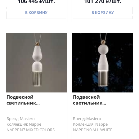
106 445
/шт.
101 270
/шт.
В КОРЗИНУ
В КОРЗИНУ
В КОРЗИНУ
В КОРЗИНУ
Подвесной
Подвесной
светильник...
светильник...
Бренд: Masiero
Бренд: Masiero
Коллекция: Nappe
Коллекция: Nappe
NAPPE N7 MIXED COLORS
NAPPE N0 ALL WHITE