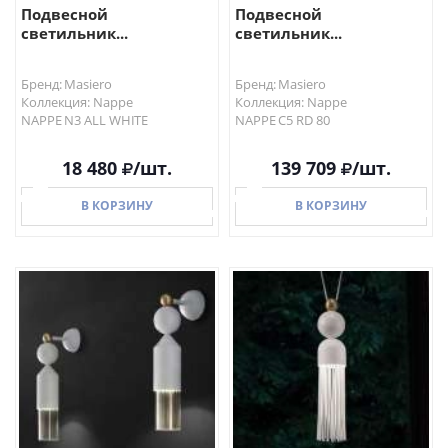
Подвесной
Подвесной
светильник...
светильник...
Бренд: Masiero
Бренд: Masiero
Коллекция: Nappe
Коллекция: Nappe
NAPPE N3 ALL WHITE
NAPPE C5 RD 80
18 480
/шт.
139 709
/шт.
В КОРЗИНУ
В КОРЗИНУ
В КОРЗИНУ
В КОРЗИНУ