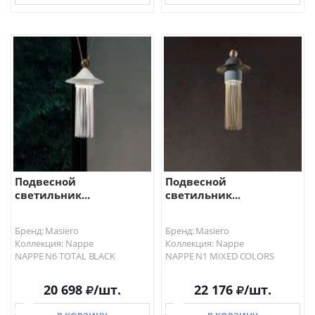
В КОРЗИНУ
В КОРЗИНУ
Подвесной
Подвесной
светильник...
светильник...
Бренд: Masiero
Бренд: Masiero
Коллекция: Nappe
Коллекция: Nappe
NAPPE N6 TOTAL BLACK
NAPPE N1 MIXED COLORS
20 698
/шт.
22 176
/шт.