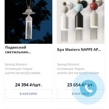
В КОРЗИНУ
В КОРЗИНУ
Подвесной
Бра Masiero NAPPE AP...
светильник...
Бренд: Masiero
Бренд: Masiero
Коллекция: Nappe
Коллекция: Nappe
NAPPE N8 MIXED WARM
NAPPE APP N4 MIXED WARM
24 394
/шт.
23 654
/шт.
В КОРЗИНУ
В КОРЗИНУ