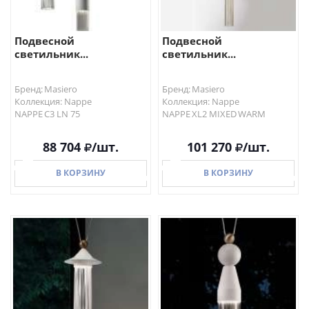
Подвесной
Подвесной
светильник...
светильник...
Бренд: Masiero
Бренд: Masiero
Коллекция: Nappe
Коллекция: Nappe
NAPPE C3 LN 75
NAPPE XL2 MIXED WARM
88 704
/шт.
101 270
/шт.
В КОРЗИНУ
В КОРЗИНУ
В КОРЗИНУ
В КОРЗИНУ