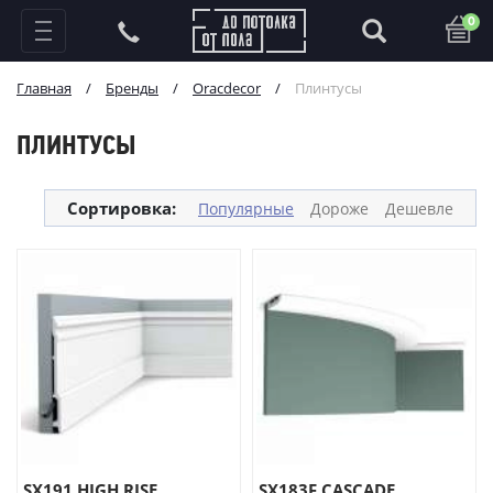
0
Главная
/
Бренды
/
Oracdecor
/
Плинтусы
ПЛИНТУСЫ
Сортировка:
Популярные
Дороже
Дешевле
SX191 HIGH RISE
SX183F CASCADE