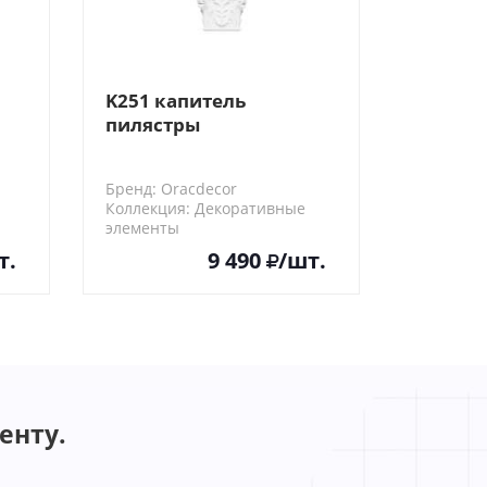
K251 капитель
пилястры
Бренд: Oracdecor
Коллекция: Декоративные
элементы
K251
т.
9 490
/шт.
енту.