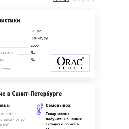
ристики
SX182
Плинтусы
2000
иваются
Да
ды
Да
истики
ие в Санкт-Петербурге
авка:
Самовывоз:
есплатная
Товар можно
получить на наших
ставка – от 30
складах и офисе в
0 руб.