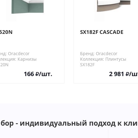
520N
SX182F CASCADE
нд: Oracdecor
Бренд: Oracdecor
лекция: Карнизы
Коллекция: Плинтусы
520N
SX182F
166
/шт.
2 981
/ш
бор - индивидуальный подход к кли