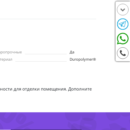
аропрочные
Да
териал
Duropolymer®
-8
80%
жности для отделки помещения. Дополните