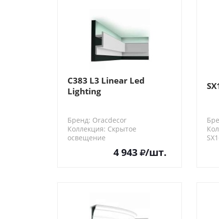
C383 L3 Linear Led
SX
Lighting
Бренд: Oracdecor
Бре
Коллекция: Скрытое
Кол
освещение
SX1
C383
4 943
/шт.