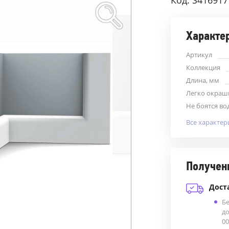
Код: S416917
Характе
Артикул
Коллекция
Длина, мм
Легко окраш
Не боятся во
Все характер
Получен
Дост
Б
до
00