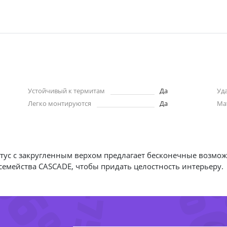
Устойчивый к термитам
Да
Уд
Легко монтируются
Да
Ма
56%
-
тус с закругленным верхом предлагает бесконечные возмо
емейства CASCADE, чтобы придать целостность интерьеру.