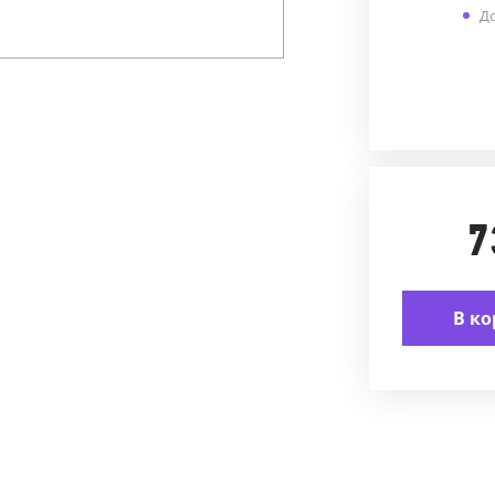
До
7
В ко