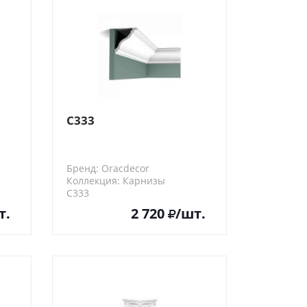
C333
Бренд: Oracdecor
Коллекция: Карнизы
C333
т.
2 720
/шт.