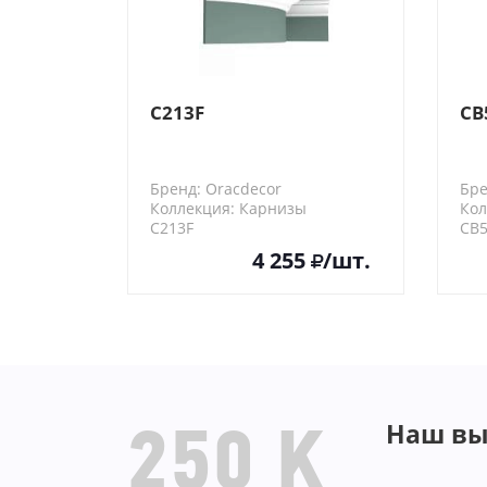
C213F
CB
Бренд: Oracdecor
Бре
Коллекция: Карнизы
Кол
C213F
CB
4 255
/шт.
Наш вы
250 K