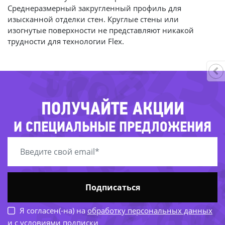
-48%
Среднеразмерный закругленный профиль для
-32%
изысканной отделки стен. Круглые стены или
-7
-28
изогнутые поверхности не представляют никакой
-31%
трудности для технологии Flex.
-53%
-
ПОЛУЧАЙТЕ АКЦИИ
-39%
-23%
И СПЕЦИАЛЬНЫЕ ПРЕДЛОЖЕНИЯ
-27%
-46%
-7
-24
-76%
Подписаться
Я согласен(-на) на
обработку персональных данных
и с условиями подписки