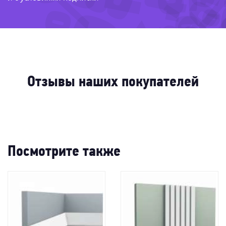
-36%
-8
-61%
-78%
-31%
-31%
Отзывы наших покупателей
Посмотрите также