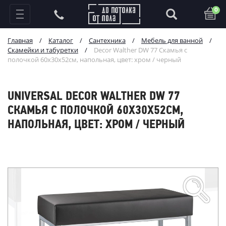
0
Главная
/
Каталог
/
Сантехника
/
Мебель для ванной
/
Скамейки и табуретки
/
Decor Walther DW 77 Скамья с
полочкой 60x30x52см, напольная, цвет: хром / черный
UNIVERSAL DECOR WALTHER DW 77
СКАМЬЯ С ПОЛОЧКОЙ 60X30X52СМ,
НАПОЛЬНАЯ, ЦВЕТ: ХРОМ / ЧЕРНЫЙ