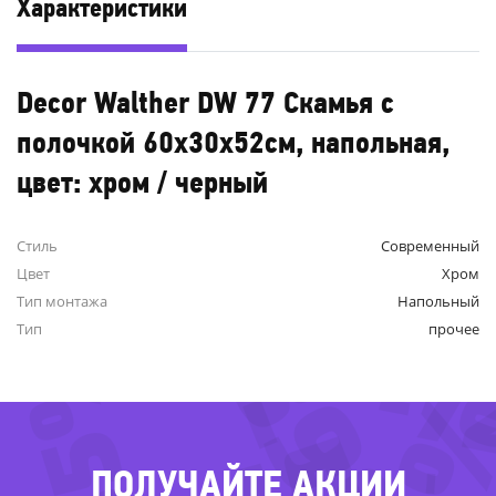
Характеристики
Decor Walther DW 77 Скамья с
полочкой 60x30x52см, напольная,
цвет: хром / черный
Стиль
Современный
Цвет
Хром
-39%
Тип монтажа
Напольный
Тип
прочее
-55%
-
ПОЛУЧАЙТЕ АКЦИИ