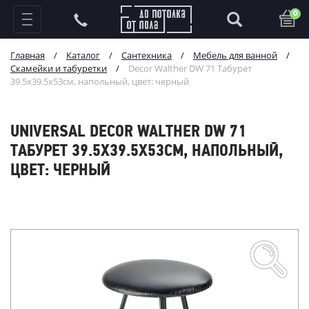
0
Главная
/
Каталог
/
Сантехника
/
Мебель для ванной
/
Скамейки и табуретки
/
Decor Walther DW 71 Табурет
39.5x39.5x53см, напольный, цвет: черный
UNIVERSAL DECOR WALTHER DW 71
ТАБУРЕТ 39.5X39.5X53СМ, НАПОЛЬНЫЙ,
ЦВЕТ: ЧЕРНЫЙ