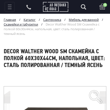
0
Главная
/
Каталог
/
Сантехника
/
Мебель для ванной
/
Скамейки и табуретки
/
Decor Walther Wood SM Скамейка с
полкой 60x30x44см, напольная, цвет: сталь полированная /
темный ясень
DECOR WALTHER WOOD SM СКАМЕЙКА С
ПОЛКОЙ 60X30X44СМ, НАПОЛЬНАЯ, ЦВЕТ:
СТАЛЬ ПОЛИРОВАННАЯ / ТЕМНЫЙ ЯСЕНЬ