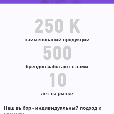
-44
-31%
-26
-62
38%
-8
-58%
-74
250 K
-38
наименований продукции
500
брендов работают с нами
10
лет на рынке
Наш выбор - индивидуальный подход к