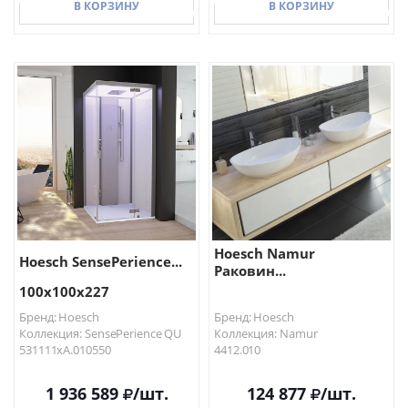
В КОРЗИНУ
В КОРЗИНУ
В КОРЗИНУ
В КОРЗИНУ
Hoesch Namur
Hoesch SensePerience...
Раковин...
100х100х227
Бренд: Hoesch
Бренд: Hoesch
Коллекция: SensePerience QU
Коллекция: Namur
531111xA.010550
4412.010
1 936 589
/шт.
124 877
/шт.