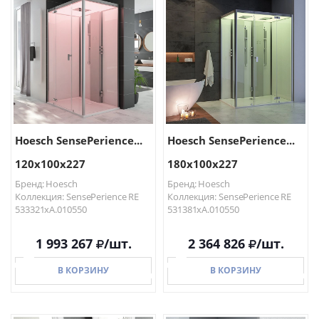
Hoesch SensePerience...
Hoesch SensePerience...
120х100х227
180х100х227
Бренд: Hoesch
Бренд: Hoesch
Коллекция: SensePerience RE
Коллекция: SensePerience RE
533321xA.010550
531381xA.010550
1 993 267
/шт.
2 364 826
/шт.
В КОРЗИНУ
В КОРЗИНУ