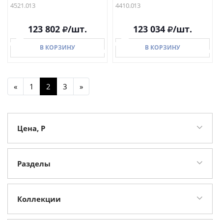
4521.013
4410.013
123 802
/шт.
123 034
/шт.
В КОРЗИНУ
В КОРЗИНУ
«
1
2
3
»
В КОРЗИНУ
В КОРЗИНУ
Цена, Р
Разделы
Душевые кабинки
24
Раковины
24
Коллекции
Ванны
9
SensePerience RE
20