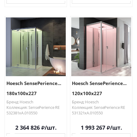
В КОРЗИНУ
В КОРЗИНУ
Hoesch SensePerience...
Hoesch SensePerience...
180х100х227
120х100х227
Бренд: Hoesch
Бренд: Hoesch
Коллекция: SensePerience RE
Коллекция: SensePerience RE
532381xA.010550
531321xA.010550
2 364 826
/шт.
1 993 267
/шт.