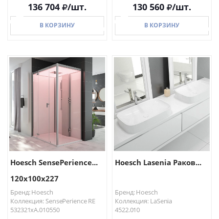
136 704
/шт.
130 560
/шт.
В КОРЗИНУ
В КОРЗИНУ
В КОРЗИНУ
В КОРЗИНУ
Hoesch SensePerience...
Hoesch Lasenia Раков...
120х100х227
Бренд: Hoesch
Бренд: Hoesch
Коллекция: SensePerience RE
Коллекция: LaSenia
532321xA.010550
4522.010