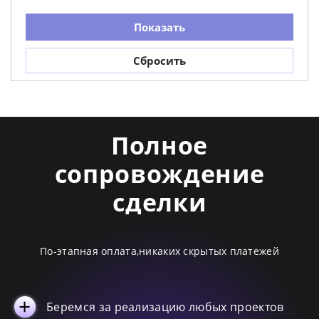
Namur
10
Показать
LaSenia
9
Сбросить
CARTA
6
LOUNGE
6
SensePerience QU
3
Namur Lounge
2
Полное
SensePerience VK
1
сопровождение
сделки
По-этапная оплата,никаких скрытых платежей
Беремся за реализацию любых проектов