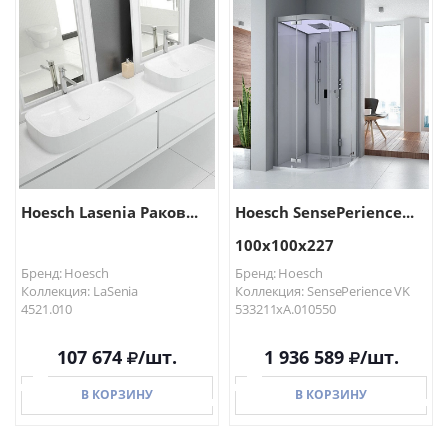
В КОРЗИНУ
В КОРЗИНУ
Hoesch Lasenia Раков...
Hoesch SensePerience...
100х100х227
Бренд: Hoesch
Бренд: Hoesch
Коллекция: LaSenia
Коллекция: SensePerience VK
4521.010
533211xA.010550
107 674
/шт.
1 936 589
/шт.
В КОРЗИНУ
В КОРЗИНУ