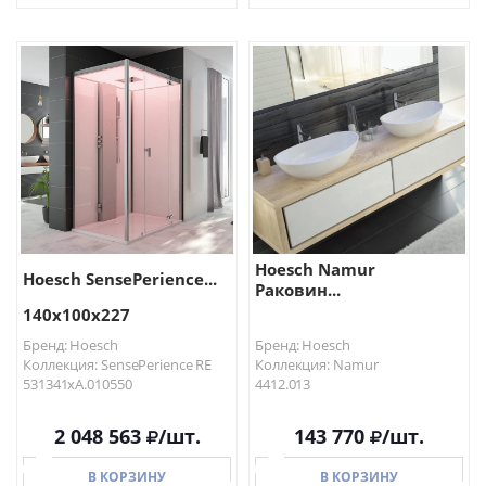
В КОРЗИНУ
В КОРЗИНУ
Hoesch Namur
Hoesch SensePerience...
Раковин...
140х100х227
Бренд: Hoesch
Бренд: Hoesch
Коллекция: SensePerience RE
Коллекция: Namur
531341xA.010550
4412.013
2 048 563
/шт.
143 770
/шт.
В КОРЗИНУ
В КОРЗИНУ