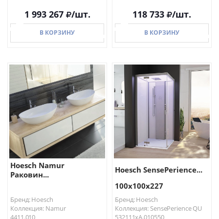
1 993 267
/шт.
118 733
/шт.
В КОРЗИНУ
В КОРЗИНУ
В КОРЗИНУ
В КОРЗИНУ
Hoesch Namur
Hoesch SensePerience...
Раковин...
100х100х227
Бренд: Hoesch
Бренд: Hoesch
Коллекция: Namur
Коллекция: SensePerience QU
4411.010
532111xA.010550