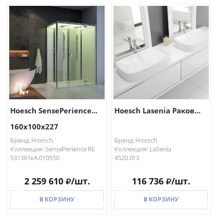
В КОРЗИНУ
В КОРЗИНУ
Hoesch SensePerience...
Hoesch Lasenia Раков...
160х100х227
Бренд: Hoesch
Бренд: Hoesch
Коллекция: SensePerience RE
Коллекция: LaSenia
531361xA.010550
4520.013
2 259 610
/шт.
116 736
/шт.
В КОРЗИНУ
В КОРЗИНУ