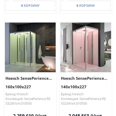
В КОРЗИНУ
В КОРЗИНУ
В КОРЗИНУ
В КОРЗИНУ
Hoesch SensePerience...
Hoesch SensePerience...
160х100х227
140х100х227
Бренд: Hoesch
Бренд: Hoesch
Коллекция: SensePerience RE
Коллекция: SensePerience RE
532361xA.010550
532341xA.010550
2 259 610
/шт.
2 048 563
/шт.