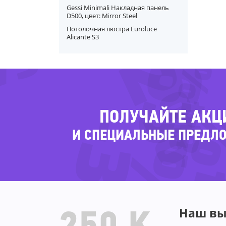
-62
Gessi Minimali Накладная панель
D500, цвет: Mirror Steel
79%
-65
Потолочная люстра Euroluce
Alicante S3
-84%
-7
ПОЛУЧАЙТЕ АКЦ
-33%
И СПЕЦИАЛЬНЫЕ ПРЕДЛ
Наш вы