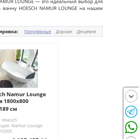
. NAMUR LOUNGE — это идеальный выбор для
пить ванну HOESCH NAMUR LOUNGE на нашем
ировка:
Популярные
Дороже
Дешевле
ch Namur Lounge
а 1800x800
льностоящая, со
 189 см
-переливом, мат-л:
: Hoesch
QUE, цвет: белый
кция: Namur Lounge
010305