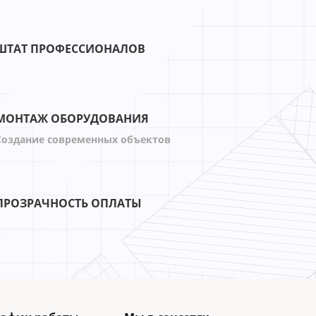
-22%
1%
-79%
-52%
ШТАТ ПРОФЕССИОНАЛОВ
МОНТАЖ ОБОРУДОВАНИЯ
Создание современных объектов
ПРОЗРАЧНОСТЬ ОПЛАТЫ