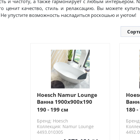
сть и чистоту, а также гармонирует с любым интерьером
кто ценит качество, стиль и релаксацию. Вы можете ку
. Не упустите возможность насладиться роскошью и уютом!
Сорт
Hoesch Namur Lounge
Hoes
Ванна 1900x900x190
Ванн
отдельностоящая, со
отде
190 - 199 см
180 -
слив-переливом, мат-л:
слив
Бренд: Hoesch
Бренд
SOLIQUE, цвет: белый
SOLI
Коллекция: Namur Lounge
Колле
4493.010305
4492.