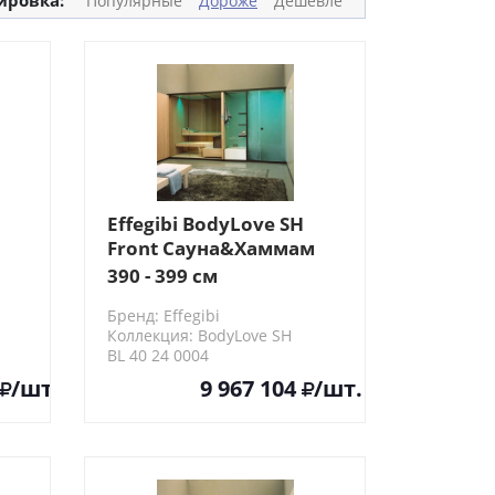
ировка:
Популярные
Дороже
Дешевле
Effegibi BodyLove SH
Front Сауна&Хаммам
393x176x220см, угловая
390 - 399 см
SX, цвет:
Бренд: Effegibi
термообработанная
Коллекция: BodyLove SH
е
древесина/трубчатое
BL 40 24 0004
стекло
/шт.
9 967 104
/шт.