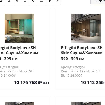
Сорт
2
3
4
5
6
...
9
»
fegibi BodyLove SH
Effegibi BodyLove SH
ont Сауна&Хаммам
Side Сауна&Хаммам
3x176x220см,
365x202x220см,
0 - 399 см
390 - 399 см
истенная, цвет:
пристенная, цвет:
нд: Effegibi
Бренд: Effegibi
рмообработанная
термообработанная
лекция: BodyLove SH
Коллекция: BodyLove SH
евесина/трубчатое
древесина/трубчато
40 24 0006
BL 45 24 0007
екло
стекло
10 176 768
/шт.
10 112 256