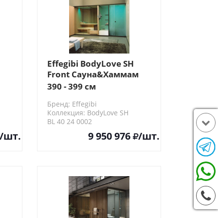
Effegibi BodyLove SH
Front Сауна&Хаммам
вая
393x176x220см, угловая
390 - 399 см
DX, цвет:
Бренд: Effegibi
термообработанная
Коллекция: BodyLove SH
е
древесина/трубчатое
BL 40 24 0002
стекло
/шт.
9 950 976
/шт.