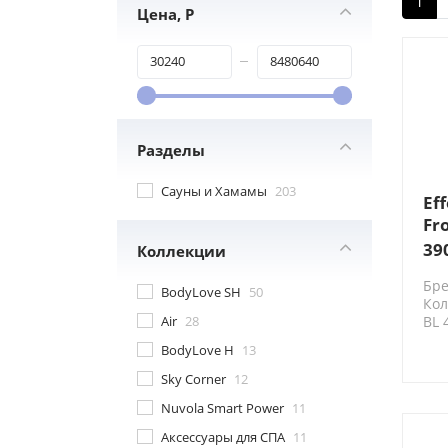
1
Цена, Р
Разделы
Сауны и Хамамы
203
Ef
Fr
39
39
Коллекции
пр
Бре
те
BodyLove SH
50
Кол
др
Air
28
BL 
ст
BodyLove H
13
Sky Corner
12
Nuvola Smart Power
11
Аксессуары для СПА
11