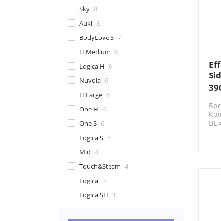
Sky
8
Auki
8
BodyLove S
7
H Medium
6
Ef
Logica H
6
Si
Nuvola
6
36
39
H Large
6
DX
Бре
те
One H
6
Кол
др
BL 
One S
6
ст
Logica S
5
Mid
4
Touch&Steam
4
Logica
3
Logica SH
3