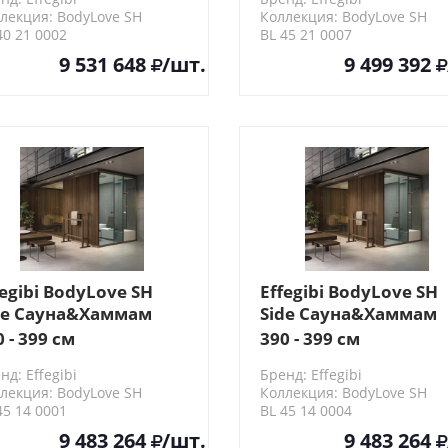
рмообработанная
термообработанная
лекция: BodyLove SH
Коллекция: BodyLove SH
евесина/
древесина/
40 21 0002
BL 45 21 0007
рамогранит
керамогранит
9 531 648
/шт.
9 499 392
ampagne
Champagne
fegibi BodyLove SH
Effegibi BodyLove SH
de Сауна&Хаммам
Side Сауна&Хаммам
5x202x220см, угловая
365x202x220см, угло
0 - 399 см
390 - 399 см
, цвет: хемлок/
SX, цвет: хемлок/
нд: Effegibi
Бренд: Effegibi
убчатое стекло
трубчатое стекло
лекция: BodyLove SH
Коллекция: BodyLove SH
45 14 0001
BL 45 14 0004
9 483 264
/шт.
9 483 264