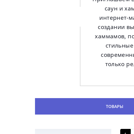
саун и ха
интернет-ма
создании вы
хаммамов, по
стильные
современны
только ре
ТОВАРЫ