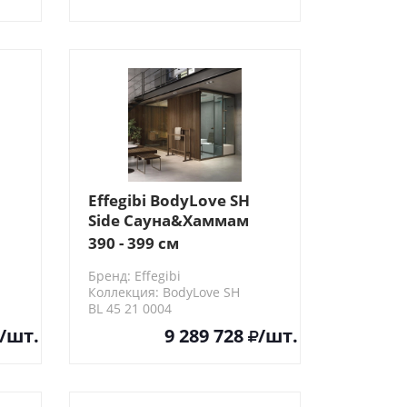
Effegibi BodyLove SH
Side Сауна&Хаммам
вая
365x202x220см, угловая
390 - 399 см
SX, цвет:
Бренд: Effegibi
термообработанная
Коллекция: BodyLove SH
древесина/
BL 45 21 0004
керамогранит
/шт.
9 289 728
/шт.
Champagne