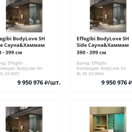
fegibi BodyLove SH
Effegibi BodyLove SH
de Сауна&Хаммам
Side Сауна&Хаммам
5x202x220см, угловая
365x202x220см, угло
0 - 399 см
390 - 399 см
, цвет:
SX, цвет:
нд: Effegibi
Бренд: Effegibi
рмообработанная
термообработанная
лекция: BodyLove SH
Коллекция: BodyLove SH
евесина/трубчатое
древесина/трубчато
45 24 0001
BL 45 24 0004
екло
стекло
9 950 976
/шт.
9 950 976