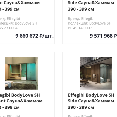
de Сауна&Хаммам
Side Сауна&Хаммам
5x202x220см, угловая
365x202x220см,
0 - 399 см
390 - 399 см
, цвет:
пристенная, цвет:
нд: Effegibi
Бренд: Effegibi
рмообработанная
хемлок/трубчатое
лекция: BodyLove SH
Коллекция: BodyLove SH
евесина/гладкое
стекло
45 23 0004
BL 45 14 0007
екло
9 660 672
/шт.
9 571 968
fegibi BodyLove SH
Effegibi BodyLove SH
ont Сауна&Хаммам
Side Сауна&Хаммам
3x176x220см, угловая
365x202x220см,
0 - 399 см
390 - 399 см
, цвет:
пристенная, цвет:
нд: Effegibi
Бренд: Effegibi