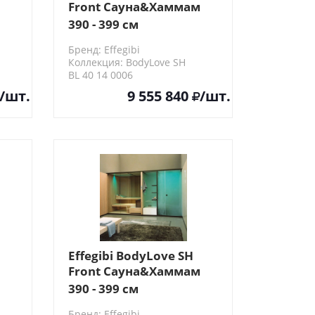
Front Сауна&Хаммам
393x176x220см,
390 - 399 см
пристенная, цвет:
Бренд: Effegibi
хемлок/трубчатое
Коллекция: BodyLove SH
стекло
BL 40 14 0006
/шт.
9 555 840
/шт.
Effegibi BodyLove SH
Front Сауна&Хаммам
393x176x220см, угловая
390 - 399 см
SX, цвет:
Бренд: Effegibi