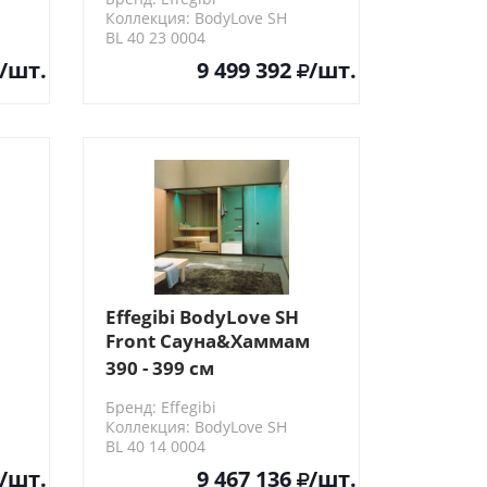
термообработанная
Коллекция: BodyLove SH
древесина/гладкое
BL 40 23 0004
стекло
/шт.
9 499 392
/шт.
Effegibi BodyLove SH
Front Сауна&Хаммам
вая
393x176x220см, угловая
390 - 399 см
SX, цвет: хемлок/
Бренд: Effegibi
трубчатое стекло
Коллекция: BodyLove SH
BL 40 14 0004
/шт.
9 467 136
/шт.