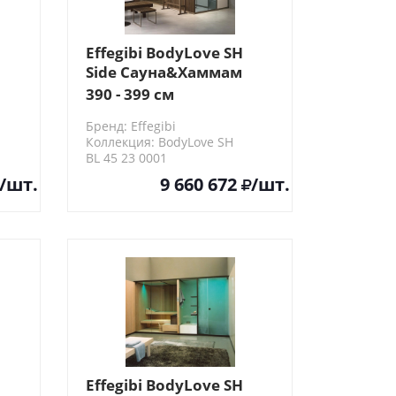
Effegibi BodyLove SH
Side Сауна&Хаммам
365x202x220см, угловая
390 - 399 см
DX, цвет:
Бренд: Effegibi
термообработанная
Коллекция: BodyLove SH
древесина/
BL 45 23 0001
керамогранит
/шт.
9 660 672
/шт.
Champagne
Effegibi BodyLove SH