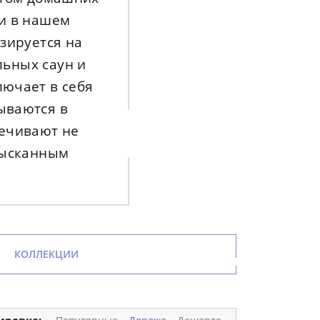
ки в нашем
изируется на
льных саун и
лючает в себя
ываются в
печивают не
изысканным
КОЛЛЕКЦИИ