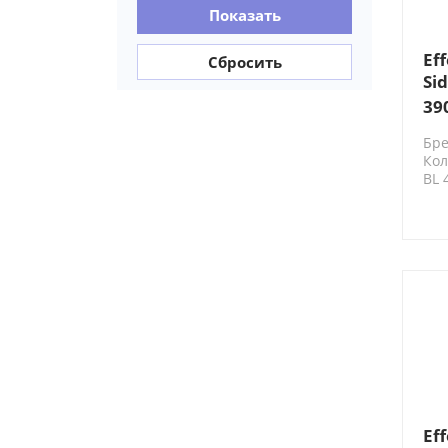
Показать
Ef
Сбросить
Si
36
39
пр
Бре
те
Кол
др
BL 
ст
Ef