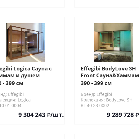
fegibi Logica Сауна с
Effegibi BodyLove SH
ммам и душем
Front Сауна&Хаммам
3x250x226см,
393x176x220см, угло
0 - 399 см
390 - 399 см
истенная, цвет: Soft
DX, цвет:
нд: Effegibi
Бренд: Effegibi
nd
термообработанная
лекция: Logica
Коллекция: BodyLove SH
древесина/гладкое
10 01 0004
BL 40 23 0002
стекло
9 304 243
/шт.
9 289 728