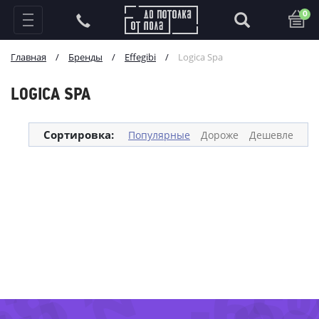
0
Главная
/
Бренды
/
Effegibi
/
Logica Spa
LOGICA SPA
Сортировка:
Популярные
Дороже
Дешевле
28%
-62%
-65