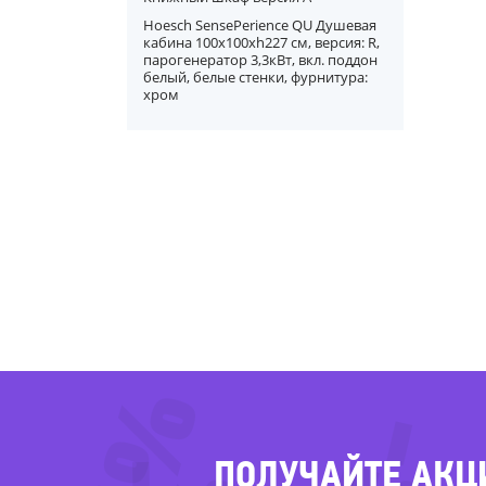
Hoesch SensePerience QU Душевая
кабина 100x100хh227 см, версия: R,
парогенератор 3,3кВт, вкл. поддон
белый, белые стенки, фурнитура:
хром
ПОЛУЧАЙТЕ АКЦ