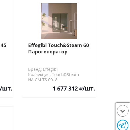
 45
Effegibi Touch&Steam 60
Парогенератор
23х3.7х167см, 6 кВт
Бренд: Effegibi
Коллекция: Touch&Steam
HA CM TS 0018
/шт.
1 677 312
/шт.