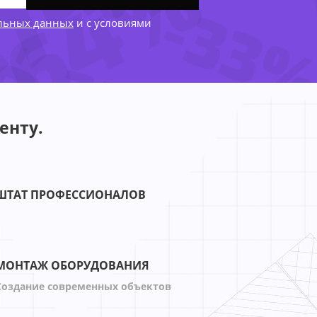
-64%
-
-33
альных данных
и с условиями
63%
-74%
44%
енту.
ШТАТ ПРОФЕССИОНАЛОВ
МОНТАЖ ОБОРУДОВАНИЯ
Создание современных объектов