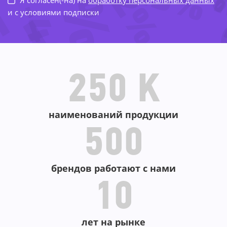
-72%
-
-75%
-44%
и с условиями подписки
-
-2
-75%
250 K
-26%
наименований продукции
500
брендов работают с нами
10
лет на рынке