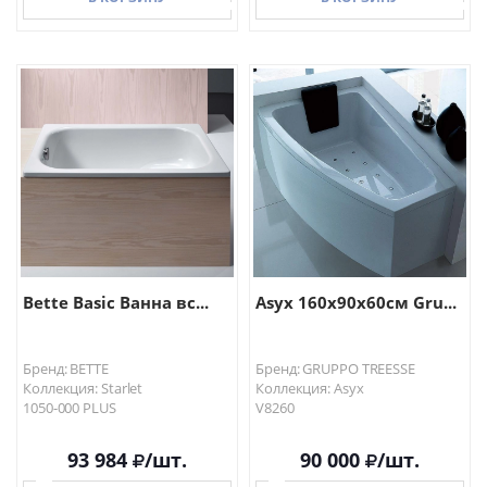
В КОРЗИНУ
В КОРЗИНУ
Bette Basic Ванна вс...
Asyx 160x90x60см Gru...
Бренд: BETTE
Бренд: GRUPPO TREESSE
Коллекция: Starlet
Коллекция: Asyx
1050-000 PLUS
V8260
93 984
/шт.
90 000
/шт.