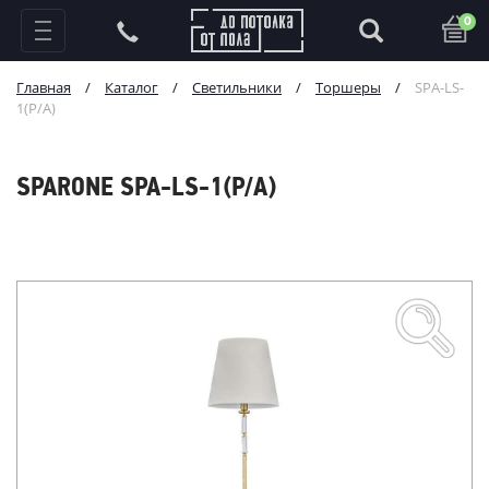
0
Главная
/
Каталог
/
Светильники
/
Торшеры
/
SPA-LS-
1(P/A)
SPARONE SPA-LS-1(P/A)