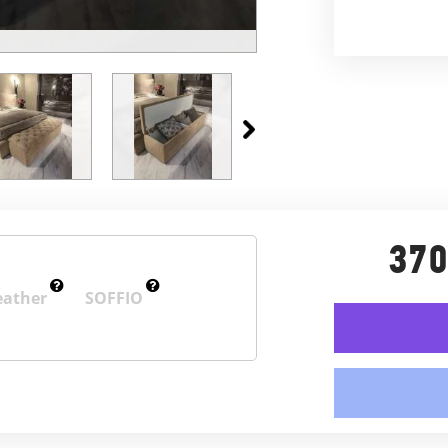
370
eather
SOFFIO