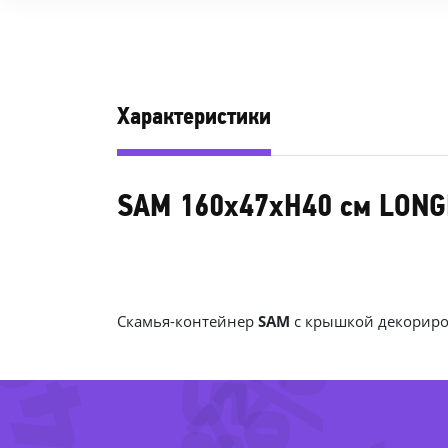
Характеристики
SAM 160х47хН40 см LONG
34%
-72%
Скамья-контейнер
SAM
с крышкой декориро