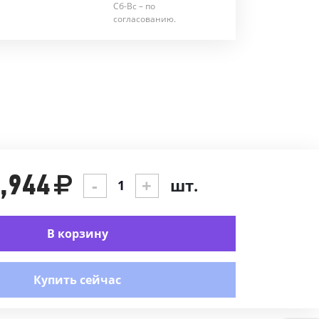
Сб-Вс – по
согласованию.
,944
-
+
шт.
В корзину
Купить сейчас