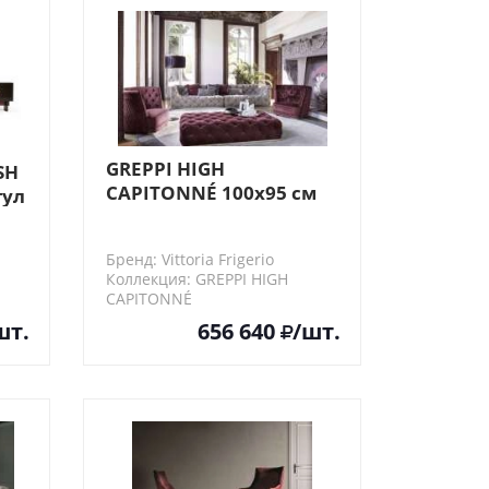
GREPPI HIGH
SH
CAPITONNÉ 100х95 см
тул
Vittoria Frigerio Кресло
Бренд: Vittoria Frigerio
Коллекция: GREPPI HIGH
CAPITONNÉ
VF50725
шт.
656 640
/шт.