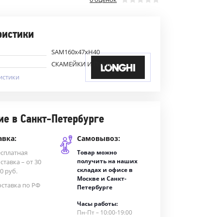
ристики
SAM160х47хН40
СКАМЕЙКИ И ПУФЫ
истики
ие в Санкт-Петербурге
авка:
Самовывоз:
есплатная
Товар можно
получить на наших
ставка – от 30
складах и офисе в
0 руб.
Москве и Санкт-
ставка по РФ
Петербурге
Часы работы:
Пн-Пт – 10:00-19:00