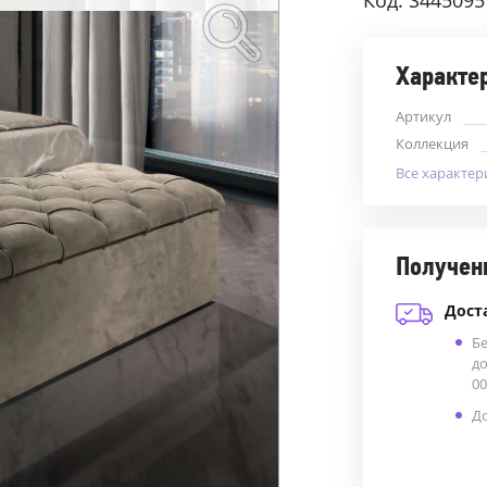
Код: S445095
Характе
Артикул
Коллекция
Все характер
Получен
Дост
Б
до
00
До