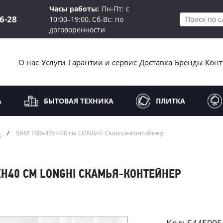
Часы работы:
Пн-Пт: с
16-28
10:00–19:00, Сб-Вс: по
договоренности
О нас
Услуги
Гарантии и сервис
Доставка
Бренды
Конт
А
БЫТОВАЯ ТЕХНИКА
ПЛИТКА
а
/
SAM 160х47хН40 см LONGHI Скамья-контейнер
Н40 СМ LONGHI СКАМЬЯ-КОНТЕЙНЕР