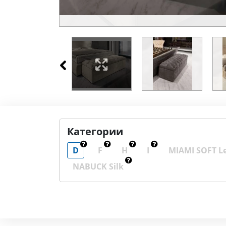
Категории
D
F
H
I
MIAMI SOFT L
NABUCK Silk