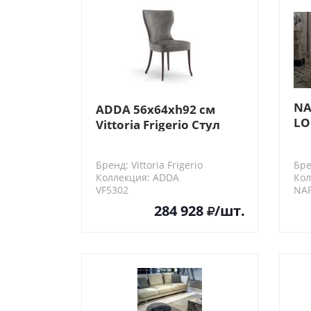
NA
ADDA 56x64xh92 см
LO
Vittoria Frigerio Стул
ко
Бренд: Vittoria Frigerio
Бре
Коллекция: ADDA
Кол
VF5302
NA
284 928
/шт.