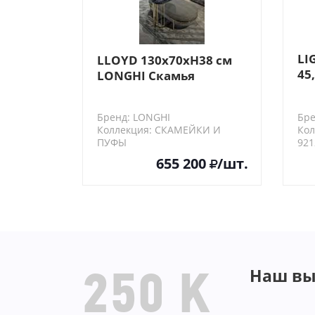
LI
LLOYD 130x70хH38 см
45,
LONGHI Скамья
Pi
Бренд: LONGHI
Бре
Коллекция: СКАМЕЙКИ И
Кол
ПУФЫ
921
LLOYD130x70хH38
655 200
/шт.
Наш вы
250 K