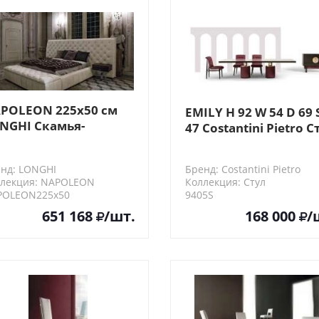
POLEON 225х50 см
EMILY H 92 W 54 D 69 
NGHI Скамья-
47 Costantini Pietro С
нтейнер
нд: LONGHI
Бренд: Costantini Pietro
лекция: NAPOLEON
Коллекция: Стул
POLEON225х50
9405S
651 168
/шт.
168 000
/