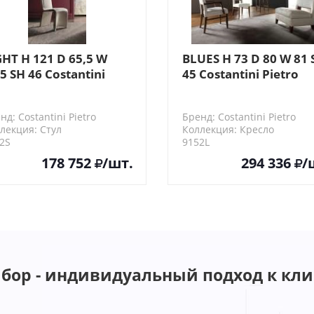
GHT H 121 D 65,5 W
BLUES H 73 D 80 W 81 
5 SH 46 Costantini
45 Costantini Pietro
etro Стул
Кресло
нд: Costantini Pietro
Бренд: Costantini Pietro
лекция: Стул
Коллекция: Кресло
2S
9152L
178 752
/шт.
294 336
/
бор - индивидуальный подход к кли