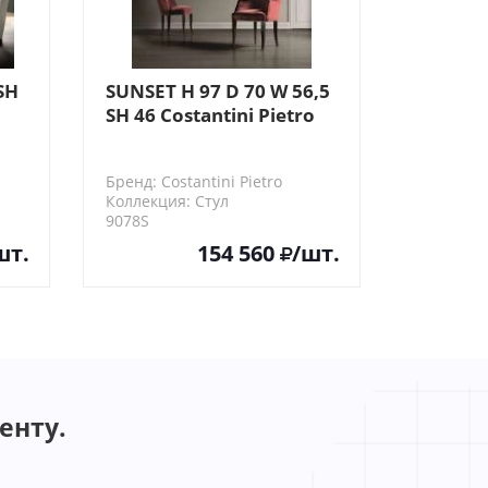
SH
SUNSET H 97 D 70 W 56,5
SH 46 Costantini Pietro
Стул
Бренд: Costantini Pietro
Коллекция: Стул
9078S
шт.
154 560
/шт.
енту.