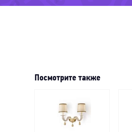
-2
-75%
-41%
-
-42%
Посмотрите также