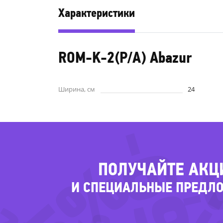
Характеристики
ROM-K-2(P/A) Abazur
Ширина, см
24
-69
-
ПОЛУЧАЙТЕ АКЦ
22%
И СПЕЦИАЛЬНЫЕ ПРЕДЛ