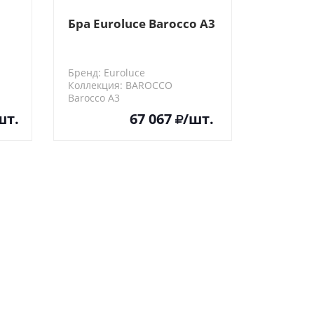
Бра Euroluce Barocco A3
Бренд: Euroluce
Коллекция: BAROCCO
Barocco A3
шт.
67 067
/шт.