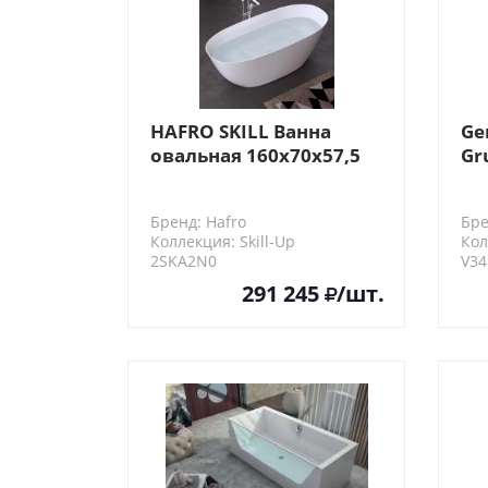
HAFRO SKILL Ванна
Ge
овальная 160х70х57,5
Gr
см, отдельностоящая,
ги
без перелива, с
ду
Бренд: Hafro
Бре
сифоном, SOLIDTEK,
Коллекция: Skill-Up
Кол
цвет белый
2SKA2N0
V34
291 245
/шт.