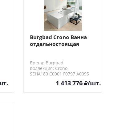
Burgbad Crono Ванна
отдельностоящая
180x130x59-61 см,
прямоугольная, вкл.
Бренд: Burgbad
мебель
Коллекция: Crono
SEHA180 C0001 F0797 A0095
шт.
1 413 776
/шт.