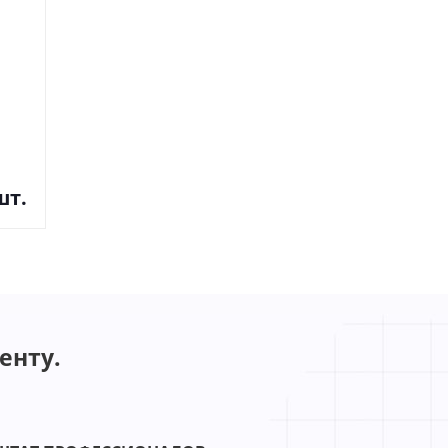
шт.
енту.