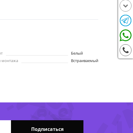
ет
Белый
п монтажа
Встраиваемый
-22%
-73%
-47%
-26
-
Подписаться