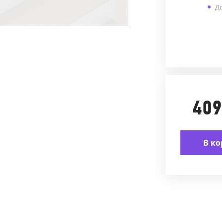
До
409
В ко