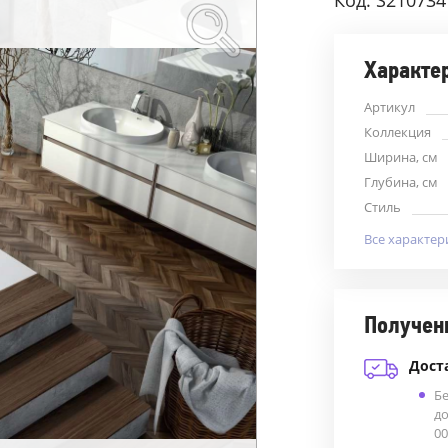
Код: S210734
Характе
Артикул
Коллекция
Ширина, см
Глубина, см
Стиль
Все характер
Получен
Дост
Б
до
00