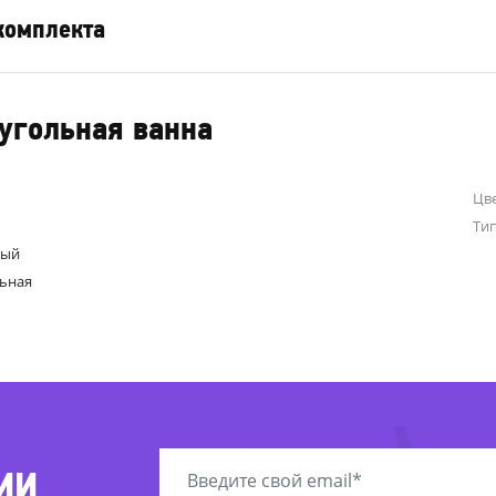
комплекта
угольная ванна
Цв
Ти
ный
ьная
ИИ