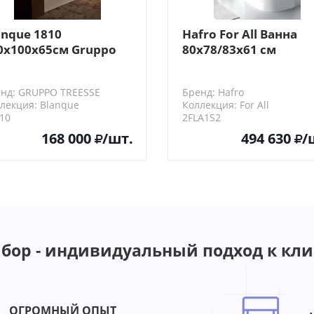
anque 1810
Hafro For All Ванна
0x100x65см Gruppo
80х78/83х61 см
eesse Ванна
угловая, без
истенная, без
гидромассажа
нд: GRUPPO TREESSE
Бренд: Hafro
дромассажа,
лекция: Blanque
Коллекция: For All
мплектация VIN, VTL
10
2FLA1S2
168 000
/шт.
494 630
/
бор - индивидуальный подход к кли
ОГРОМНЫЙ ОПЫТ