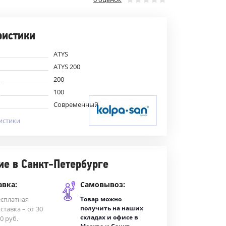
ристики
ATYS
ATYS 200
200
100
Современный
истики
ие в Санкт-Петербурге
авка:
Самовывоз:
есплатная
Товар можно
получить на наших
ставка – от 30
складах и офисе в
0 руб.