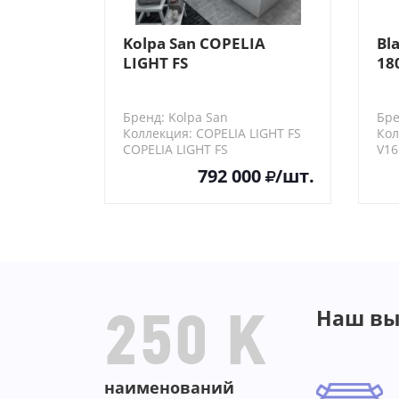
Kolpa San COPELIA
Bl
LIGHT FS
18
Прямоугольная ванна
Tr
пр
Бренд: Kolpa San
Бре
ги
Коллекция: COPELIA LIGHT FS
Кол
ко
COPELIA LIGHT FS
V16
792 000
/шт.
Наш вы
250 K
наименований