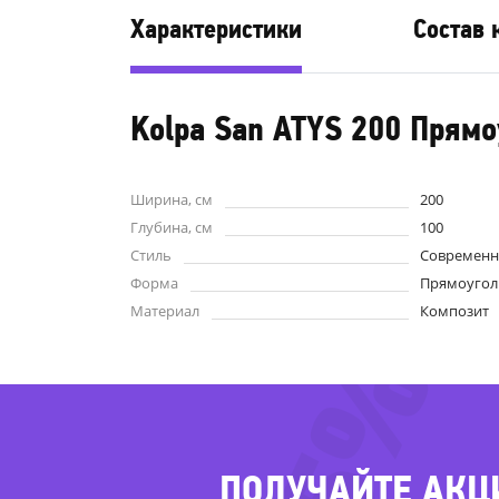
Характеристики
Состав 
Kolpa San ATYS 200 Прямо
Ширина, см
200
Глубина, см
100
Стиль
Современ
Форма
Прямоугол
Материал
Композит
-75%
ПОЛУЧАЙТЕ АКЦ