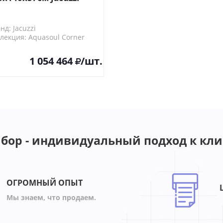
нна гидромассажная,
з панелей,
нд: Jacuzzi
INBOW+CLEAN
лекция: Aquasoul Corner
STEM
U40*10400
1 054 464
/шт.
бор - индивидуальный подход к кли
ОГРОМНЫЙ ОПЫТ
Мы знаем, что продаем.