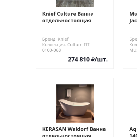
Knief Culture Ванна
Mu
отдельностоящая
Ja
180х80х60см, без
ги
слива-перелива, цвет
па
Бренд: Knief
Бре
белый (продавать со
см
Коллекция: Culture FIT
Кол
сливом 0100-091-06/07)
0100-068
MU
274 810
/шт.
KERASAN Waldorf Ванна
Aq
отдельностоящая
14