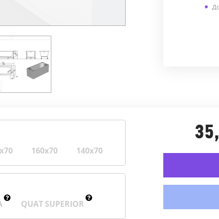
До
35
х70
160х70
140х70
A
QUAT SUPERIOR