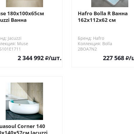
se 180x100x65см
Hafro Bolla R Ванна
cuzzi Ванна
162х112х62 см
дромассажная, с
встраиваемая, без
нелями, со
гидромассажа
нд: Jacuzzi
Бренд: Hafro
есителем
лекция: Muse
Коллекция: Bolla
S101E1711
2BOA7N2
2 344 992
/шт.
227 568
/
uasoul Corner 140
0x140x57см Jacuzzi