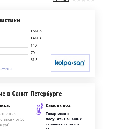
ристики
TAMIA
TAMIA
140
70
61,5
истики
ие в Санкт-Петербурге
авка:
Самовывоз:
есплатная
Товар можно
получить на наших
ставка – от 30
складах и офисе в
0 руб.