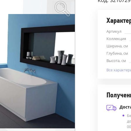
Код: S210729
Характе
Артикул
Коллекция
Ширина, см
Глубина, см
Высота, см
Все характер
Получен
Дост
Б
до
00