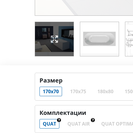
Размер
170x70
170x75
180x80
150
Комплектации
QUAT
QUAT AIR
QUAT OPTIM