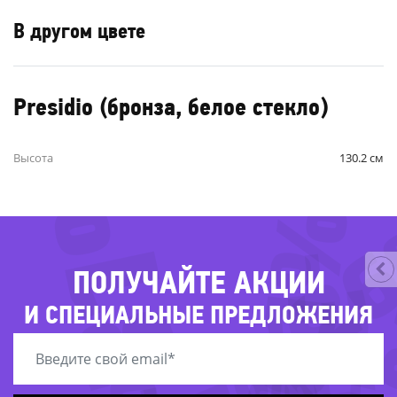
В другом цвете
Presidio (бронза, белое стекло)
-31%
Высота
130.2 см
-2
-61%
-34
ПОЛУЧАЙТЕ АКЦИИ
И СПЕЦИАЛЬНЫЕ ПРЕДЛОЖЕНИЯ