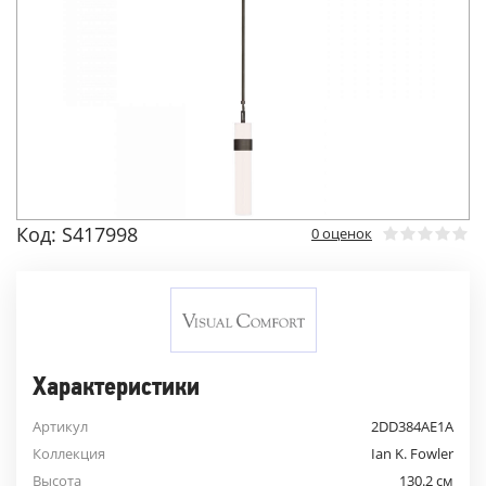
Код: S417998
0 оценок
Характеристики
Артикул
2DD384AE1A
Коллекция
Ian K. Fowler
Высота
130.2 см