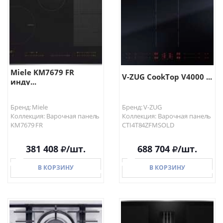
Miele KM7679 FR
V-ZUG CookTop V4000 ...
инду...
Бренд: Miele
Бренд: V-ZUG
Коллекция: Варочная панель
Коллекция: Варочная панель
KM7679 FR
CTI4T84ZFMSOLD
381 408
/шт.
688 704
/шт.
В КОРЗИНУ
В КОРЗИНУ
В КОРЗИНУ
В КОРЗИНУ