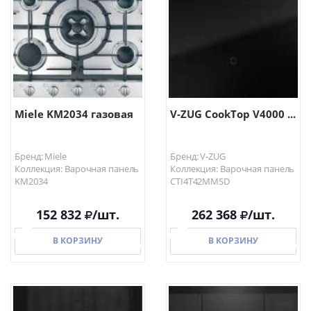
В КОРЗИНУ
В КОРЗИНУ
Miele KM2034 газовая
V-ZUG CookTop V4000 ...
Бренд: Miele
Бренд: V-ZUG
Коллекция: Варочная панель
Коллекция: Варочная панель
KM2034
CTI4T42MMSD
152 832
/шт.
262 368
/шт.
В КОРЗИНУ
В КОРЗИНУ