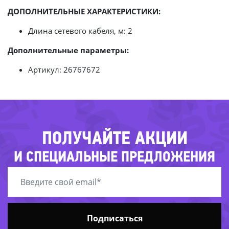
ДОПОЛНИТЕЛЬНЫЕ ХАРАКТЕРИСТИКИ:
-85
Длина сетевого кабеля, м: 2
-44%
56%
Дополнительные параметры:
-30%
Артикул: 26767672
-2
-78%
53%
-61%
ПОЛУЧАЙТЕ АКЦИИ
И СПЕЦИАЛЬНЫЕ ПРЕДЛОЖЕНИЯ
-
-6
Подписаться