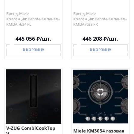
Бренд: Miele
Бренд: Miele
Коллекция: Варочная панель
Коллекция: Варочная панель
KMDA 7634 FL
KMDA7633 FR
445 056
/шт.
446 208
/шт.
В КОРЗИНУ
В КОРЗИНУ
В КОРЗИНУ
В КОРЗИНУ
V-ZUG CombiCookTop
Miele KM3034 газовая
V...