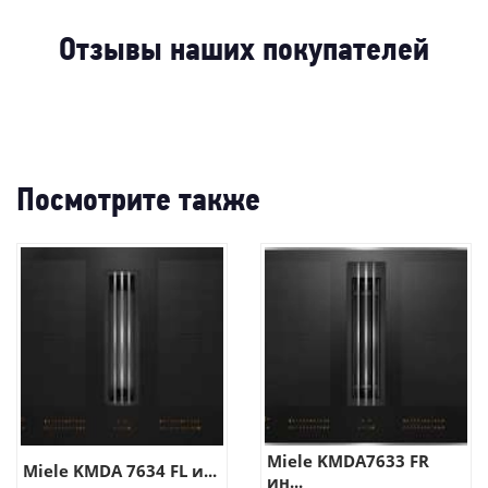
-64%
-8
-45%
-80%
-4
-25
-70%
-5
Отзывы наших покупателей
Посмотрите также
Miele KMDA7633 FR
Miele KMDA 7634 FL и...
ин...