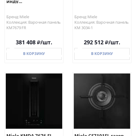
инду...
Бренд: Miele
Бренд: Miele
Коллекция: Варочная панель
Коллекция: Варочная панель
KM7679 FR
KM 3034-1
381 408
/шт.
292 512
/шт.
В КОРЗИНУ
В КОРЗИНУ
В КОРЗИНУ
В КОРЗИНУ
Miele KMDA 7676 FL
Miele CS7101FL газов...