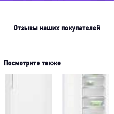
-41%
-41%
-34%
22%
-61%
61%
-57%
-49%
-5
Отзывы наших покупателей
Посмотрите также