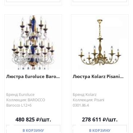
В КОРЗИНУ
В КОРЗИНУ
Люстра Euroluce Baro...
Люстра Kolarz Pisani...
Бренд: Euroluce
Бренд: Kolarz
Коллекция: BAROCCO
Коллекция: Pisani
Barocco L12+6
0301.86.4
480 825
/шт.
278 611
/шт.
В КОРЗИНУ
В КОРЗИНУ