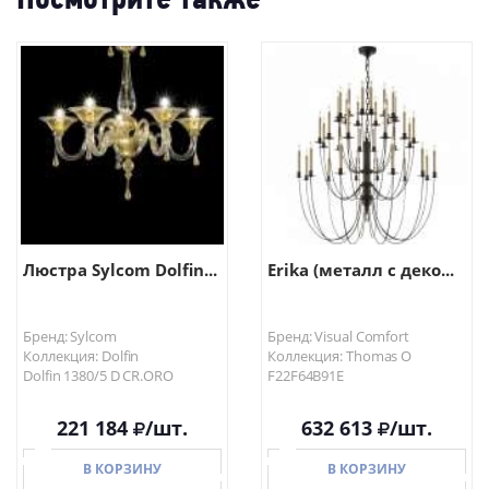
Посмотрите также
Люстра Sylcom Dolfin...
Erika (металл с деко...
Бренд: Sylcom
Бренд: Visual Comfort
Коллекция: Dolfin
Коллекция: Thomas O
Dolfin 1380/5 D CR.ORO
F22F64B91E
221 184
/шт.
632 613
/шт.
В КОРЗИНУ
В КОРЗИНУ