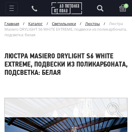
0
Главная
/
Каталог
/
Светильники
/
Люстры
/
Люстра
Masiero DRYLIGHT S6 WHITE EXTREME, подвески из поликарбоната,
подсветка: белая
ЛЮСТРА MASIERO DRYLIGHT S6 WHITE
EXTREME, ПОДВЕСКИ ИЗ ПОЛИКАРБОНАТА,
ПОДСВЕТКА: БЕЛАЯ