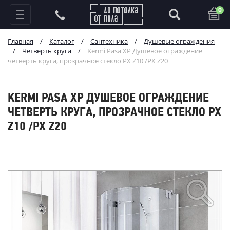
0
Главная
/
Каталог
/
Сантехника
/
Душевые ограждения
/
Четверть круга
/
Kermi Pasa XP Душевое ограждение
четверть круга, прозрачное стекло PX Z10 /PX Z20
KERMI PASA XP ДУШЕВОЕ ОГРАЖДЕНИЕ
ЧЕТВЕРТЬ КРУГА, ПРОЗРАЧНОЕ СТЕКЛО PX
Z10 /PX Z20