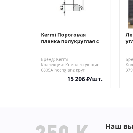
Kermi Пороговая
Ле
планка полукруглая с
уг
комплектом уголков
PD
silber hochglanz 1шт
Бренд: Kermi
Бре
Коллекция: Комплектующие
Кол
6805A hochglanz круг
379
15 206
/шт.
Наш вы