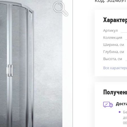
Код: S024691
Характе
Артикул
Коллекция
Ширина, см
Глубина, см
Высота, см
Все характер
Получен
Дост
Б
до
00