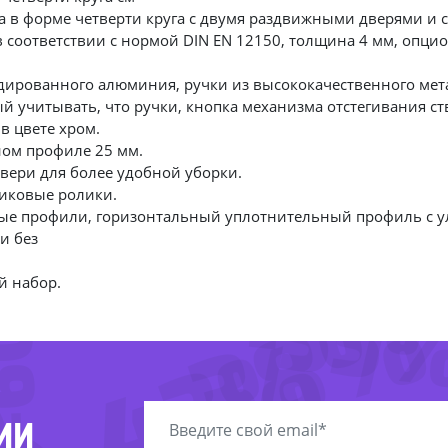
а в форме четверти круга с двумя раздвижными дверями и
в соответствии с нормой DIN EN 12150, толщина 4 мм, опц
дированного алюминия, ручки из высококачественного мет
й учитывать, что ручки, кнопка механизма отстегивания с
в цвете хром.
ном профиле 25 мм.
вери для более удобной уборки.
иковые ролики.
9%
ые профили, горизонтальный уплотнительный профиль с 
и без
60%
-
-
-38%
й набор.
-55
-43%
-
ИИ