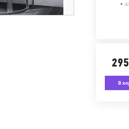
До
295
В ко