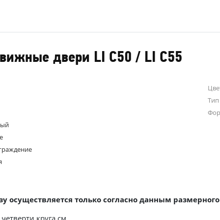
движные двери LI C50 / LI C55
Цве
Тип
Фо
ный
е
граждение
я
у осуществляется только согласно данным размерного
четверти круга см