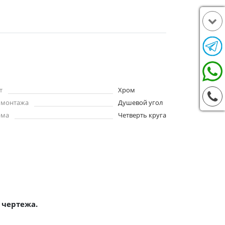
т
Хром
 монтажа
Душевой угол
рма
Четверть круга
 чертежа.