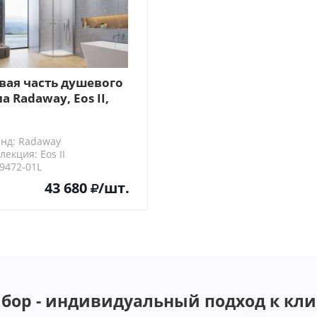
вая часть душевого
ла Radaway, Eos II,
D 100 L, цвет: хром
нд: Radaway
лекция: Eos II
9472-01L
43 680
/шт.
бор - индивидуальный подход к кли