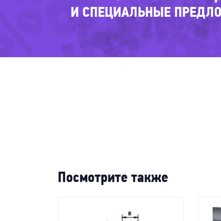
-58%
-55
-5
-49%
-44%
-81%
-64%
-5
И СПЕЦИАЛЬНЫЕ ПРЕДЛ
Посмотрите также