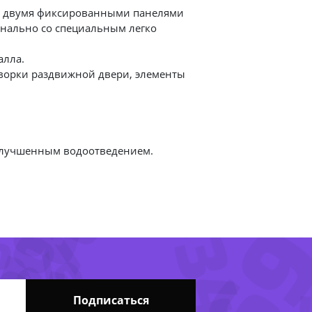
 с двумя фиксированными панелями
ионально со специальным легко
алла.
творки раздвижной двери, элементы
-6
улучшенным водоотведением.
32%
83%
%
-34%
81%
Подписаться