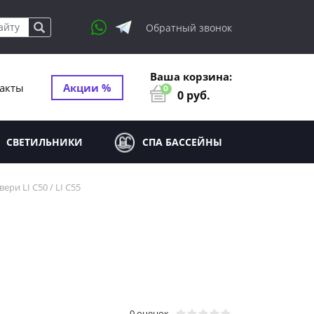
Обратный звонок
Ваша корзина:
акты
Акции %
0
0
руб.
СВЕТИЛЬНИКИ
СПА БАССЕЙНЫ
ери LI C50 / LI C55
0 оценок