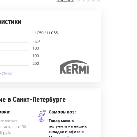
ристики
LI C50 / LI C55
Liga
100
100
200
истики
ие в Санкт-Петербурге
авка:
Самовывоз:
есплатная
Товар можно
получить на наших
ставка – от 30
складах и офисе в
0 руб.