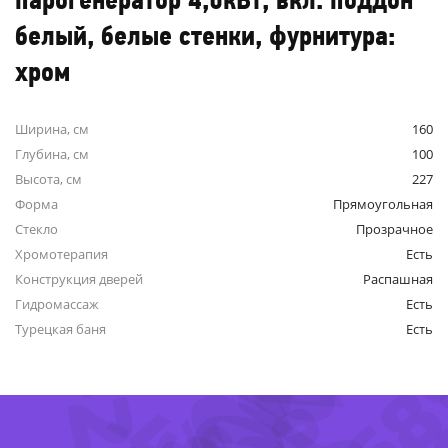
парогенератор 4,0кВт, вкл. поддон
белый, белые стенки, фурнитура:
хром
Ширина, см
160
Глубина, см
100
Высота, см
227
Форма
Прямоугольная
Стекло
Прозрачное
Хромотерапия
Есть
-42%
Конструкция дверей
Распашная
Гидромассаж
Есть
-6
Турецкая баня
Есть