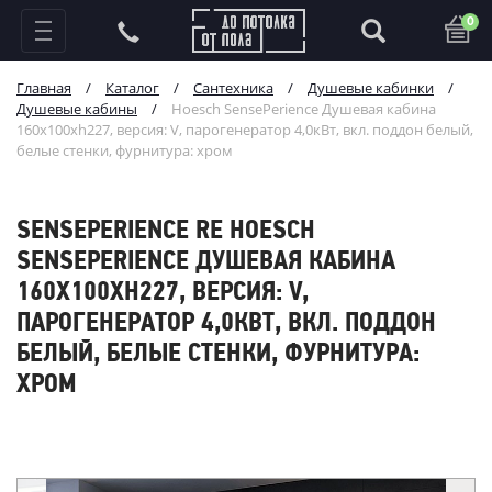
0
Главная
/
Каталог
/
Сантехника
/
Душевые кабинки
/
Душевые кабины
/
Hoesch SensePerience Душевая кабина
160x100хh227, версия: V, парогенератор 4,0кВт, вкл. поддон белый,
белые стенки, фурнитура: хром
SENSEPERIENCE RE HOESCH
SENSEPERIENCE ДУШЕВАЯ КАБИНА
160X100ХH227, ВЕРСИЯ: V,
ПАРОГЕНЕРАТОР 4,0КВТ, ВКЛ. ПОДДОН
БЕЛЫЙ, БЕЛЫЕ СТЕНКИ, ФУРНИТУРА:
ХРОМ