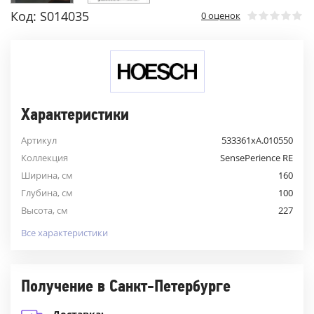
Код: S014035
0 оценок
Характеристики
Артикул
533361xA.010550
Коллекция
SensePerience RE
Ширина, см
160
Глубина, см
100
Высота, см
227
Все характеристики
Получение в Санкт-Петербурге