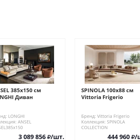
-
-79%
SEL 385х150 см
SPINOLA 100х88 см
NGHI Диван
Vittoria Frigerio
омпозиция 1)
Центральный элеме
дивана с одной
нд: LONGHI
Бренд: Vittoria Frigerio
подушкой
лекция: ANSEL
Коллекция: SPINOLA
EL385х150
COLLECTION
VF20238
3 089 856
/шт.
444 960
/