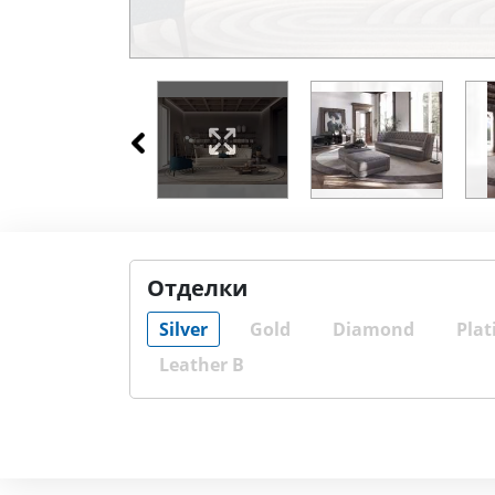
Отделки
Silver
Gold
Diamond
Plat
Leather B