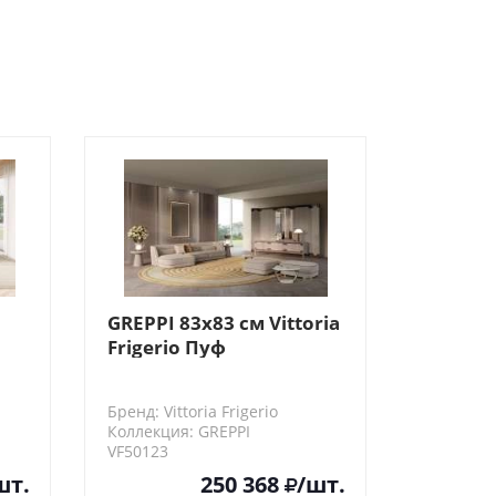
41%
GREPPI 83х83 см Vittoria
Frigerio Пуф
нт
Бренд: Vittoria Frigerio
Коллекция: GREPPI
VF50123
шт.
250 368
/шт.