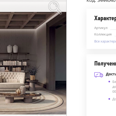
Код: S444040
Характе
Артикул
Коллекция
Все характер
Получен
Дост
Б
до
00
До