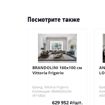
Посмотрите также
BRANDOLINI 160х100 см
AN
Vittoria Frigerio
LO
Элемент дивана, 2
(к
посадочных места
Бренд: Vittoria Frigerio
Бре
Коллекция: BRANDOLINI
Кол
VF15804
ANS
629 952
/шт.