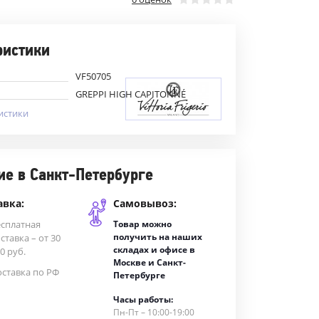
ристики
VF50705
GREPPI HIGH CAPITONNÉ
истики
ие в Санкт-Петербурге
авка:
Самовывоз:
есплатная
Товар можно
получить на наших
ставка – от 30
складах и офисе в
0 руб.
Москве и Санкт-
ставка по РФ
Петербурге
Часы работы:
Пн-Пт – 10:00-19:00