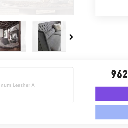
962
inum Leather A