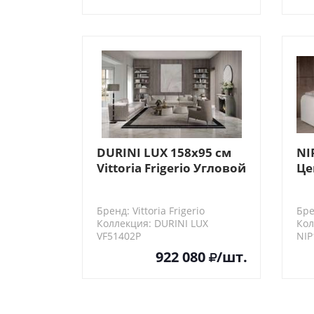
DURINI LUX 158х95 см
NI
Vittoria Frigerio Угловой
Це
элемент дивана
ди
Бренд: Vittoria Frigerio
Бре
Коллекция: DURINI LUX
Кол
VF51402P
NIP
922 080
/шт.