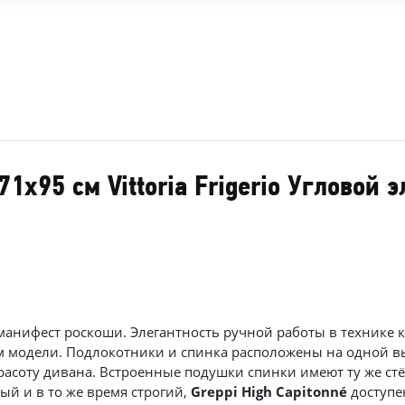
х95 см Vittoria Frigerio Угловой э
анифест роскоши. Элегантность ручной работы в технике 
м модели. Подлокотники и спинка расположены на одной вы
соту дивана. Встроенные подушки спинки имеют ту же стёжку
ый и в то же время строгий,
Greppi High Capitonné
доступен