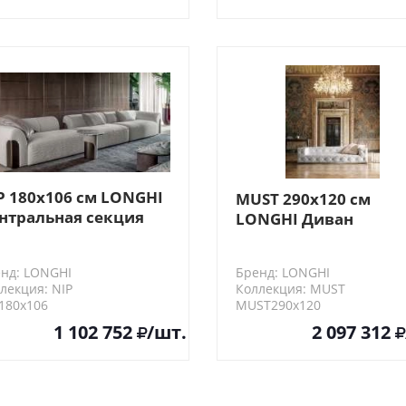
P 180х106 см LONGHI
MUST 290х120 см
нтральная секция
LONGHI Диван
вана
нд: LONGHI
Бренд: LONGHI
лекция: NIP
Коллекция: MUST
180х106
MUST290х120
1 102 752
/шт.
2 097 312