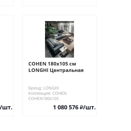
COHEN 180х105 см
LONGHI Центральная
секция дивана
Бренд: LONGHI
Коллекция: COHEN
COHEN180х105
/шт.
1 080 576
/шт.