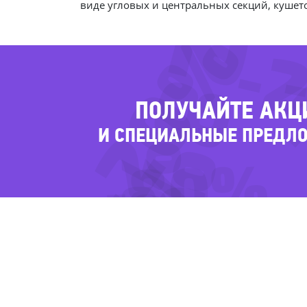
-28%
-
виде угловых и центральных секций, кушет
-20%
-
ПОЛУЧАЙТЕ АКЦ
И СПЕЦИАЛЬНЫЕ ПРЕДЛ
-54%
-80%
-61
-20
-53%