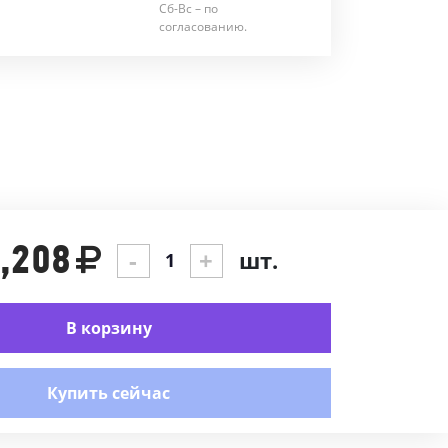
Сб-Вс – по
согласованию.
,208
-
+
шт.
В корзину
Купить сейчас