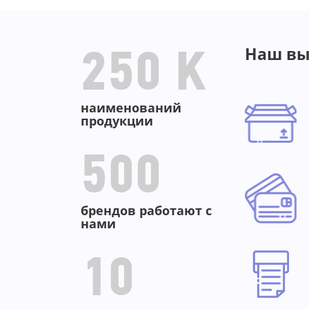
Наш вы
250 K
наименований
продукции
500
брендов работают с
нами
10