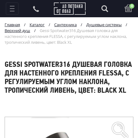
0
Главная
/
Каталог
/
Сантехника
/
Душевые системы
/
Верхний душ
/
Gessi Spotwater316 Душевая головка для
настенного крепления FLESSA, с регулируемым углом наклона,
тропический ливень, цвет: Black XL
GESSI SPOTWATER316 ДУШЕВАЯ ГОЛОВКА
ДЛЯ НАСТЕННОГО КРЕПЛЕНИЯ FLESSA, С
РЕГУЛИРУЕМЫМ УГЛОМ НАКЛОНА,
ТРОПИЧЕСКИЙ ЛИВЕНЬ, ЦВЕТ: BLACK XL