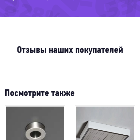
-6
-5
-28%
-47%
-6
-57%
69%
-
-4
-6
-
-7
-69
Отзывы наших покупателей
Посмотрите также