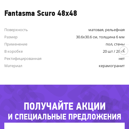
Fantasma Scuro 48x48
Поверхность
матовая, рельефная
Размер
30.6x30.6 см, толщина 6 мм
Применение
пол, стены
-34
68%
В коробке
20 шт / 20 кг
-2
Ректифицированная
нет
-49%
Материал
керамогранит
-59%
-59%
-
-4
-51%
ПОЛУЧАЙТЕ АКЦИИ
И СПЕЦИАЛЬНЫЕ ПРЕДЛОЖЕНИЯ