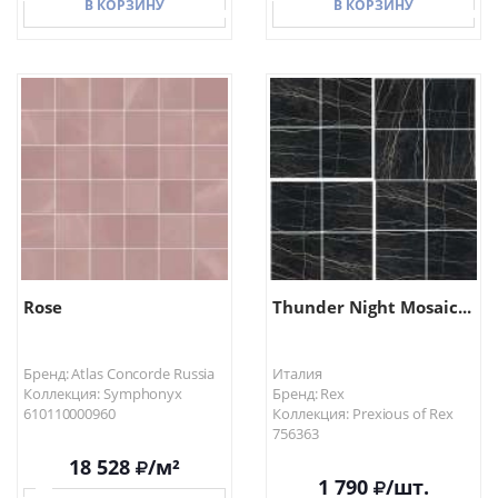
В КОРЗИНУ
В КОРЗИНУ
В КОРЗИНУ
В КОРЗИНУ
Rose
Thunder Night Mosaic...
Бренд: Atlas Concorde Russia
Италия
Коллекция: Symphonyx
Бренд: Rex
610110000960
Коллекция: Prexious of Rex
756363
18 528
/м²
1 790
/шт.