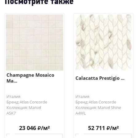
Посмотрите также
Champagne Mosaico
Calacatta Prestigio ...
Ma...
Италия
Италия
Бренд: Atlas Concorde
Бренд: Atlas Concorde
Коллекция: Marvel
Коллекция: Marvel Shine
ASK7
A4WL
23 046
/м²
52 711
/м²