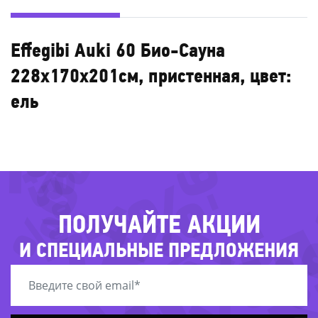
Effegibi Auki 60 Био-Сауна
228x170x201см, пристенная, цвет:
-64%
ель
-80%
-43%
31%
-72%
-5
-41%
-22
ПОЛУЧАЙТЕ АКЦИИ
И СПЕЦИАЛЬНЫЕ ПРЕДЛОЖЕНИЯ