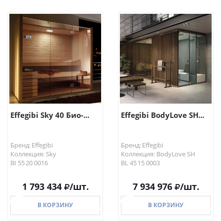
В КОРЗИНУ
В КОРЗИНУ
Effegibi Sky 40 Био-...
Effegibi BodyLove SH...
Бренд: Effegibi
Бренд: Effegibi
Коллекция: Sky
Коллекция: BodyLove SH
BI 55 20 0016
BL 45 15 0003
1 793 434
/шт.
7 934 976
/шт.
В КОРЗИНУ
В КОРЗИНУ