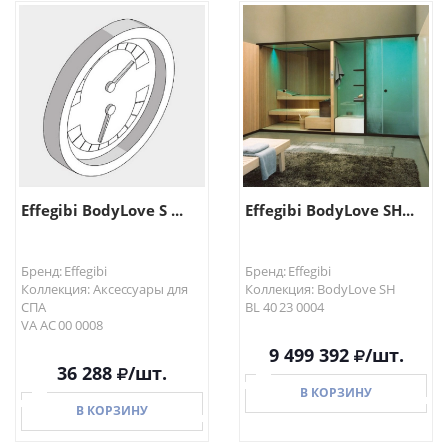
В КОРЗИНУ
В КОРЗИНУ
Effegibi BodyLove S ...
Effegibi BodyLove SH...
Бренд: Effegibi
Бренд: Effegibi
Коллекция: Аксессуары для
Коллекция: BodyLove SH
СПА
BL 40 23 0004
VA AC 00 0008
9 499 392
/шт.
36 288
/шт.
В КОРЗИНУ
В КОРЗИНУ