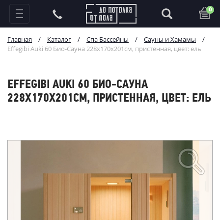
0
Главная
/
Каталог
/
Спа Бассейны
/
Сауны и Хамамы
/
Effegibi Auki 60 Био-Сауна 228x170x201см, пристенная, цвет: ель
EFFEGIBI AUKI 60 БИО-САУНА
228X170X201СМ, ПРИСТЕННАЯ, ЦВЕТ: ЕЛЬ