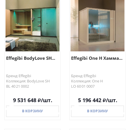
Effegibi BodyLove SH...
Effegibi One H Хамма...
Бренд: Effegibi
Бренд: Effegibi
Коллекция: BodyLove SH
Коллекция: One H
BL 40 21 0002
LO 60 01 0007
9 531 648
/шт.
5 196 442
/шт.
В КОРЗИНУ
В КОРЗИНУ