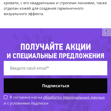
-7
кровати, с его квадратными и строгими линиями, также
отделан кожей для создания гармоничного
визуального эффекта.
-3
-74%
-54%
-85%
-
-70%
-85%
ПОЛУЧАЙТЕ АКЦИИ
-58%
-79%
И СПЕЦИАЛЬНЫЕ ПРЕДЛОЖЕНИЯ
-
-52%
-68%
Подписаться
Я согласен(-на) на
обработку персональных данных
и с условиями подписки