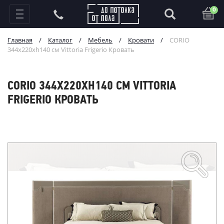
0
Главная
/
Каталог
/
Мебель
/
Кровати
/
CORIO
344x220xh140 см Vittoria Frigerio Кровать
CORIO 344X220XH140 СМ VITTORIA
FRIGERIO КРОВАТЬ