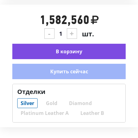
1,582,560
-
+
шт.
В корзину
Купить сейчас
Отделки
Silver
Gold
Diamond
Platinum Leather A
Leather B