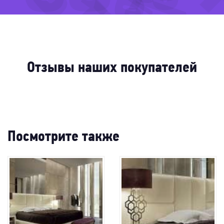
-81%
-
-
-56%
-41%
-7
-4
Отзывы наших покупателей
Посмотрите также