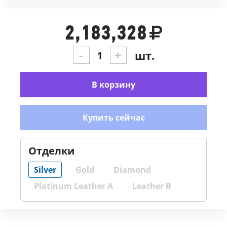
2,183,328
-
+
шт.
В корзину
Купить сейчас
Отделки
Silver
Gold
Diamond
Platinum Leather A
Leather B