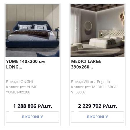
В КОРЗИНУ
В КОРЗИНУ
YUME 140х200 см
MEDICI LARGE
LONG...
390x260...
Бренд: LONGHI
Бренд: Vittoria Frigerio
Коллекция: YUME
Коллекция: MEDICI LARGE
YUME140х200
VF50338
1 288 896
/шт.
2 229 792
/шт.
В КОРЗИНУ
В КОРЗИНУ