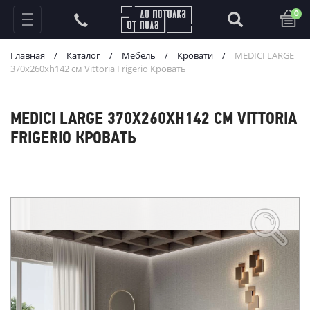
0
Главная
/
Каталог
/
Мебель
/
Кровати
/
MEDICI LARGE
370x260xh142 см Vittoria Frigerio Кровать
MEDICI LARGE 370X260XH142 СМ VITTORIA
FRIGERIO КРОВАТЬ