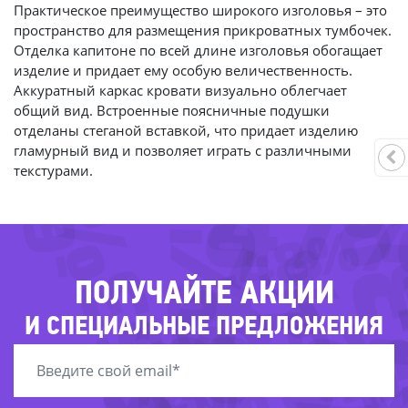
Практическое преимущество широкого изголовья – это
пространство для размещения прикроватных тумбочек.
Отделка капитоне по всей длине изголовья обогащает
изделие и придает ему особую величественность.
Аккуратный каркас кровати визуально облегчает
-60%
общий вид. Встроенные поясничные подушки
отделаны стеганой вставкой, что придает изделию
-7
гламурный вид и позволяет играть с различными
-47
текстурами.
-
-63%
-48%
-65%
-58%
-42
-77%
ПОЛУЧАЙТЕ АКЦИИ
-76%
-
И СПЕЦИАЛЬНЫЕ ПРЕДЛОЖЕНИЯ