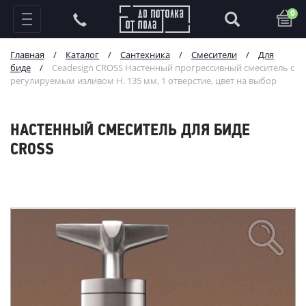
0
Главная
/
Каталог
/
Сантехника
/
Смесители
/
Для
биде
/
Ceadesign CROSS Настенный прогрессивный смеситель с
регулируемым изливом H. 135 мм, 1 отверстие, цвет на выбор
НАСТЕННЫЙ СМЕСИТЕЛЬ ДЛЯ БИДЕ
CROSS