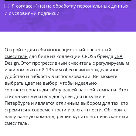
-54
-84%
-48%
-24%
Я согласен(-на) на
обработку персональных данных
и с условиями подписки
-78%
-61%
-
37%
-53%
-63
Откройте для себя инновационный настенный
смеситель
для биде из коллекции CROSS бренда
CEA
Design
. Этот прогрессивный смеситель с регулируемым
изливом высотой 135 мм обеспечивает идеальное
удобство и гибкость в использовании. Вы можете
выбрать цвет на выбор, чтобы идеально
соответствовать дизайну вашей ванной комнаты. Этот
стильный смеситель доступен для покупки в
Петербурге и является отличным выбором для тех, кто
стремится к современности и элегантности. Обновите
вашу ванную комнату, решив купить этот изысканный
смеситель.