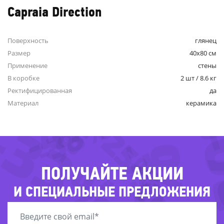
Capraia Direction
Поверхность
глянец
Размер
40x80 см
Применение
стены
В коробке
2 шт / 8.6 кг
-3
-83%
Ректифицированная
да
-47%
Материал
керамика
-33%
-38%
-25%
-
-73%
ПОЛУЧАЙТЕ АКЦИИ
И СПЕЦИАЛЬНЫЕ ПРЕДЛОЖЕНИЯ