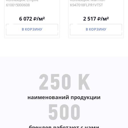
610015000608
K947018FLPR1VTST
6 072
/м²
2 517
/м²
В КОРЗИНУ
В КОРЗИНУ
В КОРЗИНУ
В КОРЗИНУ
250 K
наименований продукции
500
брендов работают с нами