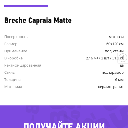
Breche Capraia Matte
Поверхность
матовая
Размер
60x120 см
Применение
пол, стены
В коробке
2.16 м² / 3 шт / 31.3 кг
Ректифицированная
да
-6
Стиль
под мрамор
-80%
-36%
-36%
Толщина
6 мм
Материал
керамогранит
ПОЛУЧАЙТЕ АКЦИИ